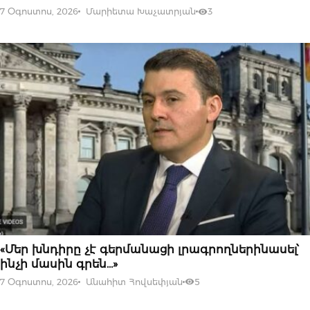
7 Օգոստոս, 2026
Մարիետա Խաչատրյան
3
07 ՕԳՈՍՏՈՍԻ, 2026
«Մեր խնդիրը չէ գերմանացի լրագրողներինասել՝
ինչի մասին գրեն…»
7 Օգոստոս, 2026
Անահիտ Հովսեփյան
5