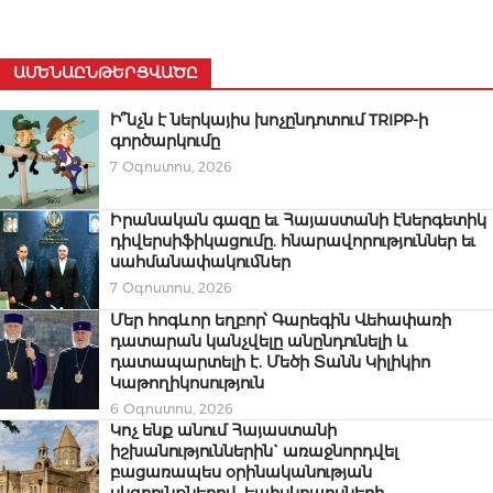
ԱՄԵՆԱԸՆԹԵՐՑՎԱԾԸ
Ի՞նչն է ներկայիս խոչընդոտում TRIPP-ի
գործարկումը
7 Օգոստոս, 2026
Իրանական գազը եւ Հայաստանի էներգետիկ
դիվերսիֆիկացումը. հնարավորություններ եւ
սահմանափակումներ
7 Օգոստոս, 2026
Մեր հոգևոր եղբոր՝ Գարեգին Վեհափառի
դատարան կանչվելը անընդունելի և
դատապարտելի է. Մեծի Տանն Կիլիկիո
Կաթողիկոսություն
6 Օգոստոս, 2026
Կոչ ենք անում Հայաստանի
իշխանություններին` առաջնորդվել
բացառապես օրինականության
սկզբունքներով. եպիսկոպոսների