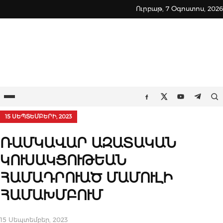
Skip
Ուրբաթ, 7 Օգոստոս, 2026
to
content
Ընտրացանկ
Որ
Facebook
Twitter
Youtube
Teleg
15 ՍԵՊՏԵՄԲԵՐԻ, 2023
ՌԱՄԿԱՎԱՐ ԱԶԱՏԱԿԱՆ
ԿՈՒՍԱԿՑՈՒԹԵԱՆ
ՀԱՄԱԴՐՈՒԱԾ ՄԱՄՈՒԼԻ
ՀԱՄԱԽՄԲՈՒՄ
15 Սեպտեմբեր, 2023