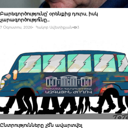
07 ՕԳՈՍՏՈՍԻ, 2026
Բարեգործությունը՝ օրենքից դուրս, իսկ
չարագործությո՞ւնը…
7 Օգոստոս, 2026
Հակոբ Ավետիքյան
3
07 ՕԳՈՍՏՈՍԻ, 2026
Ընտրությունները չե՞ն ավարտվել