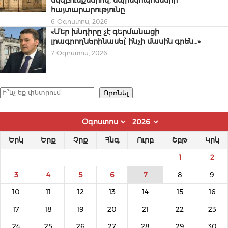
հայտարարությունը
6 Օգոստոս, 2026
«Մեր խնդիրը չէ գերմանացի
լրագրողներինասել՝ ինչի մասին գրեն…»
7 Օգոստոս, 2026
Որոնել
Որոնել
Երկ
Երք
Չրք
Հնգ
Ուրբ
Շբթ
Կրկ
1
2
3
4
5
6
7
8
9
10
11
12
13
14
15
16
17
18
19
20
21
22
23
24
25
26
27
28
29
30