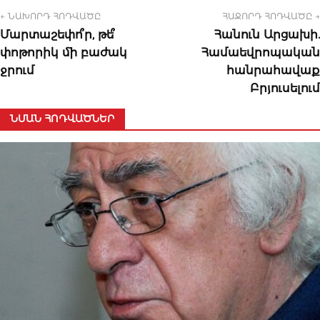
← ՆԱԽՈՐԴ ՀՈԴՎԱԾԸ
ՀԱՋՈՐԴ ՀՈԴՎԱԾԸ →
Մարտաշեփո՞ր, թե՞
Հանուն Արցախի.
փոթորիկ մի բաժակ
Համաեվրոպական
ջրում
հանրահավաք
Բրյուսելում
ՆՄԱՆ ՀՈԴՎԱԾՆԵՐ