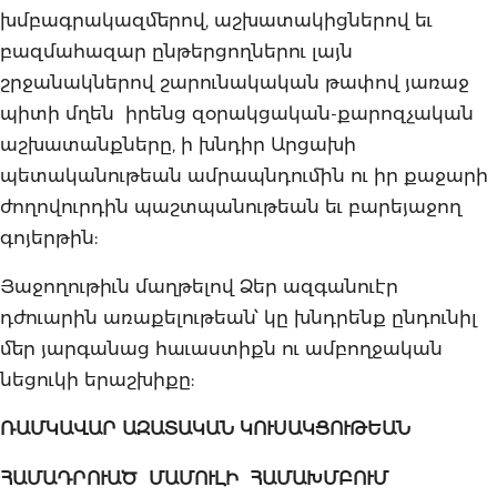
խմբագրակազմերով, աշխատակիցներով եւ
բազմահազար ընթերցողներու լայն
շրջանակներով շարունակական թափով յառաջ
պիտի մղեն իրենց զօրակցական-քարոզչական
աշխատանքները, ի խնդիր Արցախի
պետականութեան ամրապնդումին ու իր քաջարի
ժողովուրդին պաշտպանութեան եւ բարեյաջող
գոյերթին:
Յաջողութիւն մաղթելով Ձեր ազգանուէր
դժուարին առաքելութեան՝ կը խնդրենք ընդունիլ
մեր յարգանաց հաւաստիքն ու ամբողջական
նեցուկի երաշխիքը:
ՌԱՄԿԱՎԱՐ
ԱԶԱՏԱԿԱՆ
ԿՈՒՍԱԿՑՈՒԹԵԱՆ
ՀԱՄԱԴՐՈՒԱԾ
ՄԱՄՈՒԼԻ
ՀԱՄԱԽՄԲՈՒՄ