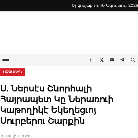
Skip
Երկուշաբթի, 10 Օգոստոս, 2026
to
content
Ընտրացանկ
Որ
Facebook
Twitter
Youtube
Teleg
ԱԶԳԱՅԻՆ
Ս. Ներսէս Շնորհալի
Հայրապետ Կը Ներառուի
Կաթողիկէ Եկեղեցւոյ
Սուրբերու Շարքին
26 Մայիս, 2026