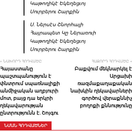
Կաթողիկէ Եկեղեցւոյ
Սուրբերու Շարքին
Ս. Ներսէս Շնորհալի
Հայրապետ Կը Ներառուի
Կաթողիկէ Եկեղեցւոյ
Սուրբերու Շարքին
← ՆԱԽՈՐԴ ՀՈԴՎԱԾԸ
ՀԱՋՈՐԴ ՀՈԴՎԱԾԸ →
Հայաստանը
Բաքվում մեկնարկել է
պաշտպանություն է
Արցախի
փնտրում սպառնալիքի
ռազմաքաղաքական
անմիջական աղբյուրի
նախկին ղեկավարների
մոտ, բայց դա երկրի
գործով վերաքննիչ
ղեկավարության
բողոքի քննությունը
ընտրությունն է. Շոյգու
ՆՄԱՆ ՀՈԴՎԱԾՆԵՐ