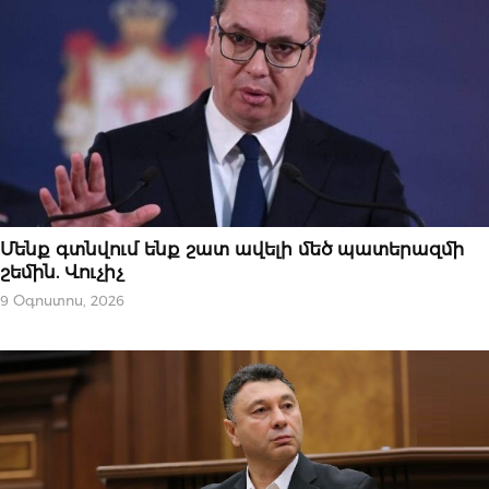
ՄԻՋԱԶԳԱՅԻՆ
Մենք գտնվում ենք շատ ավելի մեծ պատերազմի
շեմին. Վուչիչ
9 Օգոստոս, 2026