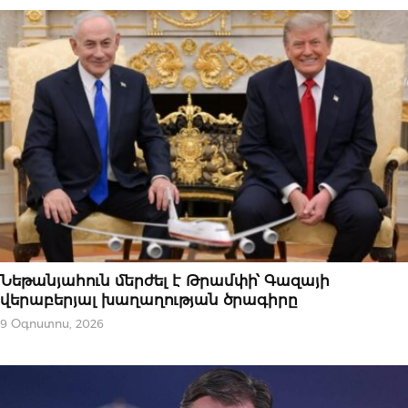
ՄԻՋԱԶԳԱՅԻՆ
Նեթանյահուն մերժել է Թրամփի՝ Գազայի
վերաբերյալ խաղաղության ծրագիրը
9 Օգոստոս, 2026