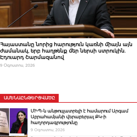
ՆՈՐՈՒԹՅՈՒՆՆԵՐ
Հայաստանը նորից հարություն կառնի միայն այն
ժամանակ, երբ հաղթենք մեր ներսի ստրուկին.
Էդուարդ Շարմազանով
9 Օգոստոս, 2026
ԱՄԵՆԱԸՆԹԵՐՑՎԱԾԸ
ՄԻՊ–ն անթույլատրելի է համարում Արգամ
Աբրահամյանի վերաբերյալ ՔԿ–ի
հաղորդագրությունը
9 Օգոստոս, 2026