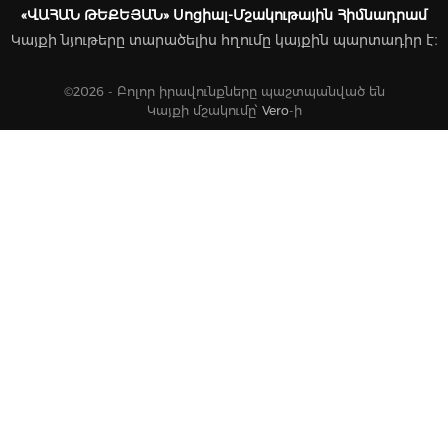
«ՎԱՀԱՆ ԹԵՔԵՅԱՆ» Սոցիալ-Մշակութային Հիմնադրամ
Կայքի նյութերը տարածելիս հղումը կայքին պարտադիր է։
©2026 - Բոլոր իրավունքները պաշտպանված են
Կայքի մշակումը՝
Vero
-ի