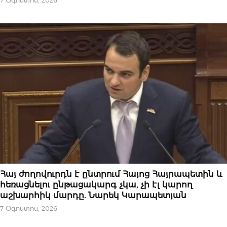
7 Օգոստոս, 2026
ՆՈՐՈՒԹՅՈՒՆՆԵՐ
Հայ ժողովուրդն է ընտրում Հայոց Հայրապետին և
հեռացնելու ընթացակարգ չկա, չի էլ կարող
աշխարհիկ մարդը. Նարեկ Կարապետյան
7 Օգոստոս, 2026