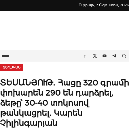
Skip
Ուրբաթ, 7 Օգոստոս, 2026
to
content
Ընտրացանկ
Որ
Facebook
Twitter
Youtube
Teleg
ՏԵՂԱԿԱՆ
ՏԵՍԱՆՅՈՒԹ․ Հացը 320 գրամի
փոխարեն 290 են դարձրել,
ձեթը՝ 30-40 տոկոսով
թանկացրել․ Կարեն
Չիլինգարյան