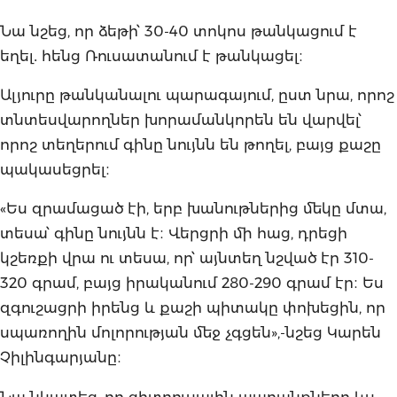
Նա նշեց, որ ձեթի՝ 30-40 տոկոս թանկացում է
եղել․ հենց Ռուսատանում է թանկացել։
Ալյուրը թանկանալու պարագայում, ըստ նրա, որոշ
տնտեսվարողներ խորամանկորեն են վարվել՝
որոշ տեղերում գինը նույնն են թողել, բայց քաշը
պակասեցրել։
«Ես զրամացած էի, երբ խանութներից մեկը մտա,
տեսա՝ գինը նույնն է։ Վերցրի մի հաց, դրեցի
կշեռքի վրա ու տեսա, որ՝ այնտեղ նշված էր 310-
320 գրամ, բայց իրականում 280-290 գրամ էր։ Ես
զգուշացրի իրենց և քաշի պիտակը փոխեցին, որ
սպառողին մոլորության մեջ չգցեն»,-նշեց Կարեն
Չիլինգարյանը։
Նա նկատեց, որ ցիտրուսային ապրանքները ևս