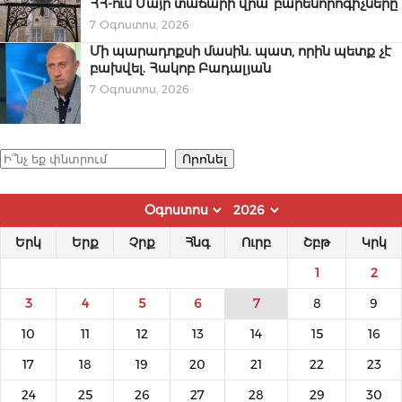
ՀՀ-ում Մայր տաճարի վրա՝ բարենորոգիչները
7 Օգոստոս, 2026
Մի պարադոքսի մասին. պատ, որին պետք չէ
բախվել. Հակոբ Բադալյան
7 Օգոստոս, 2026
Որոնել
Որոնել
Երկ
Երք
Չրք
Հնգ
Ուրբ
Շբթ
Կրկ
1
2
3
4
5
6
7
8
9
10
11
12
13
14
15
16
17
18
19
20
21
22
23
24
25
26
27
28
29
30