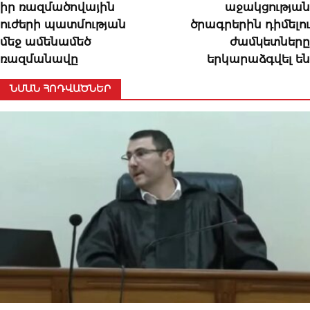
իր ռազմածովային
աջակցության
ուժերի պատմության
ծրագրերին դիմելու
մեջ ամենամեծ
ժամկետները
ռազմանավը
երկարաձգվել են
ՆՄԱՆ ՀՈԴՎԱԾՆԵՐ