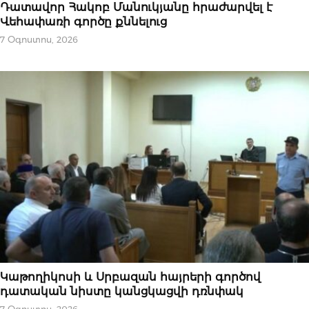
ՆՈՐՈՒԹՅՈՒՆՆԵՐ
Դատավոր Հակոբ Մանուկյանը հրաժարվել է
Վեհափառի գործը քննելուց
7 Օգոստոս, 2026
ՆՈՐՈՒԹՅՈՒՆՆԵՐ
Կաթողիկոսի և Սրբազան հայրերի գործով
դատական նիստը կանցկացվի դռնփակ