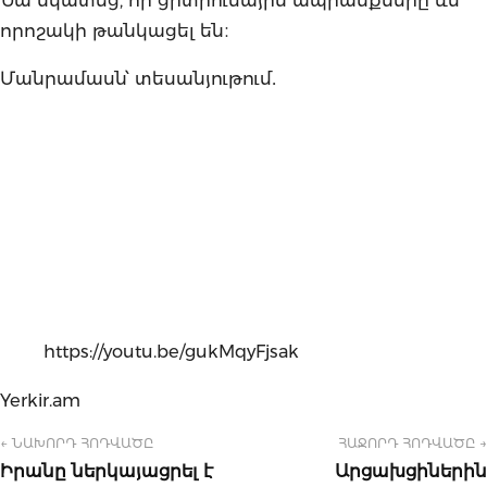
որոշակի թանկացել են։
Մանրամասն՝ տեսանյութում․
https://youtu.be/gukMqyFjsak
Yerkir.am
← ՆԱԽՈՐԴ ՀՈԴՎԱԾԸ
ՀԱՋՈՐԴ ՀՈԴՎԱԾԸ →
Իրանը ներկայացրել է
Արցախցիներին