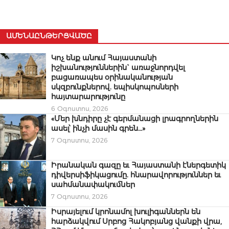
ԱՄԵՆԱԸՆԹԵՐՑՎԱԾԸ
Կոչ ենք անում Հայաստանի
իշխանություններին` առաջնորդվել
բացառապես օրինականության
սկզբունքներով. եպիսկոպոսների
հայտարարությունը
6 Օգոստոս, 2026
«Մեր խնդիրը չէ գերմանացի լրագրողներին
ասել՝ ինչի մասին գրեն…»
7 Օգոստոս, 2026
Իրանական գազը եւ Հայաստանի էներգետիկ
դիվերսիֆիկացումը. հնարավորություններ եւ
սահմանափակումներ
7 Օգոստոս, 2026
Իսրայելում կրոնամոլ խուլիգաններն են
հարձակվում Սրբոց Հակոբյանց վանքի վրա,