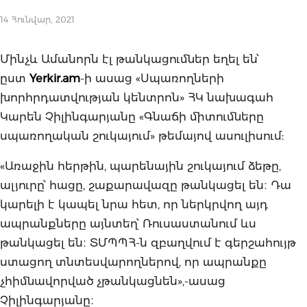
14 Հունվար, 2021
Մինչև Ամանորն էլ թանկացումներ եղել են՝
ըստ
Yerkir.am
-ի ասաց «Սպառողների
խորհրդատվության կենտրոն» ՀԿ նախագահ
Կարեն Չիլինգարյանը «Գնաճի միտումները
սպառողական շուկայում» թեմայով ասուլիսում:
«Առաջին հերթին, պարենային շուկայում ձեթը,
ալյուրը՝ հացը, շաքարավազը թանկացել են։ Դա
կարելի է կապել նրա հետ, որ ներկրվող այդ
ապրանքները այնտեղ՝ Ռուսաստանում ևս
թանկացել են։ ՏՄՊՊՀ-ն զբաղվում է գերշահույթ
ստացող տնտեսվարողներով, որ ապրանքը
չհիմնավորված չթանկացնեն»,-ասաց
Չիլինգարյանը։