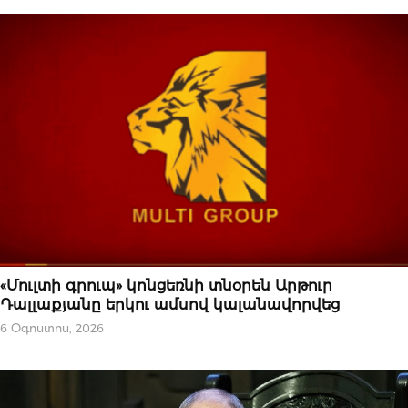
ՆՈՐՈՒԹՅՈՒՆՆԵՐ
«Մուլտի գրուպ» կոնցեռնի տնօրեն Արթուր
Դալլաքյանը երկու ամսով կալանավորվեց
6 Օգոստոս, 2026