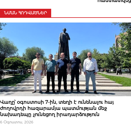
հաստատվեց
ՆՄԱՆ ՀՈԴՎԱԾՆԵՐ
ԿԱՐԵՎՈՐԸ
Վաղը՝ օգոստոսի 7-ին, տեղի է ունենալու հայ
ժողովրդի հազարամյա պատմության մեջ
նախադեպը չունեցող իրադարձություն
6 Օգոստոս, 2026