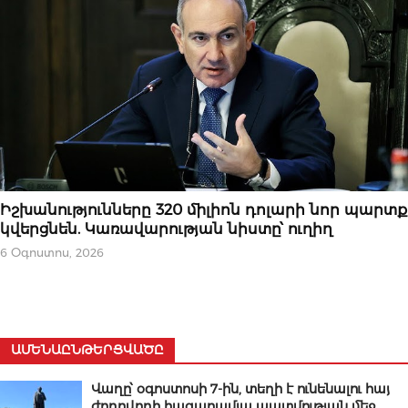
ՆՈՐՈՒԹՅՈՒՆՆԵՐ
Իշխանությունները 320 միլիոն դոլարի նոր պարտք
կվերցնեն. Կառավարության նիստը՝ ուղիղ
6 Օգոստոս, 2026
ԱՄԵՆԱԸՆԹԵՐՑՎԱԾԸ
Վաղը՝ օգոստոսի 7-ին, տեղի է ունենալու հայ
ժողովրդի հազարամյա պատմության մեջ