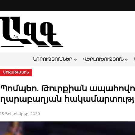
Skip
to
content
ՆՈՐՈՒԹՅՈՒՆՆԵՐ
ՎԵՐԼՈՒԾՈՒԹՅՈՒՆ
ՄԻՋԱԶԳԱՅԻՆ
Պոմպեո. Թուրքիան ապահովու
ղարաբաղյան հակամարտությ
15 Հոկտեմբեր, 2020