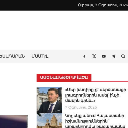
Ուրբաթ, 7 Օգոստոս, 2026
ԵՍԱԴԱՐԱՆ
ՄԱՄՈՒԼ
Որ
Facebook
Twitter
Youtube
Teleg
ԱՄԵՆԱԸՆԹԵՐՑՎԱԾԸ
«Մեր խնդիրը չէ գերմանացի
լրագրողներին ասել՝ ինչի
մասին գրեն…»
7 Օգոստոս, 2026
Կոչ ենք անում Հայաստանի
իշխանություններին`
առաջնորդվել բացառապես