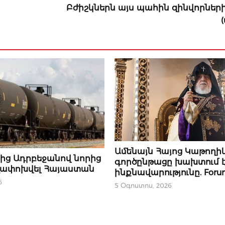
Բժիշկներն այս պահին զինվորներ
ՄԻՋԱԶԳԱՅԻՆ
Ամենայն Հայոց Կաթողի
Ր
ից Ադրբեջանով նորից
գործընթացը խախտում է
եղափոխվել Հայաստան
ինքնավարությունը. Foru
6
5 Օգոստոս, 2026