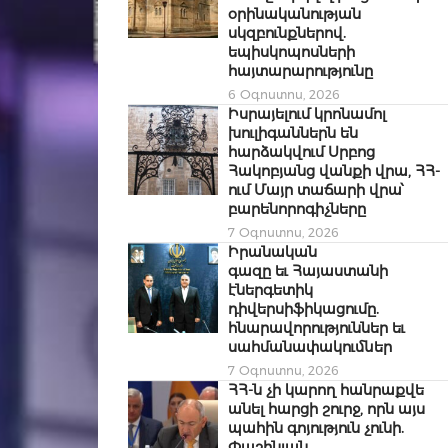
օրինականության
սկզբունքներով.
եպիսկոպոսների
հայտարարությունը
6 Օգոստոս, 2026
Իսրայելում կրոնամոլ
խուլիգաններն են
հարձակվում Սրբոց
Հակոբյանց վանքի վրա, ՀՀ-
ում Մայր տաճարի վրա՝
բարենորոգիչները
7 Օգոստոս, 2026
Իրանական
գազը եւ Հայաստանի
էներգետիկ
դիվերսիֆիկացումը.
հնարավորություններ եւ
սահմանափակումներ
7 Օգոստոս, 2026
ՀՀ-ն չի կարող հանրաքվե
անել հարցի շուրջ, որն այս
պահին գոյություն չունի.
Փաշինյան