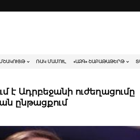
ՄՇԱԿՈՒՅԹ
ՌԱԿ ՄԱՄՈՒԼ
«ԱԶԳ» ՇԱԲԱԹԱԹԵՐԹ
Տ
մ է Ադրբեջանի ուժեղացումը
ան ընթացքում