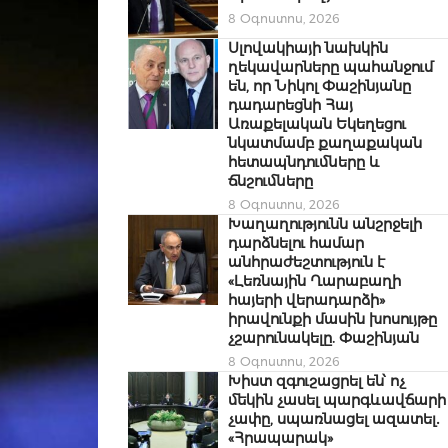
8 Օգոստոս, 2026
Սլովակիայի նախկին
ղեկավարները պահանջում
են, որ Նիկոլ Փաշինյանը
դադարեցնի Հայ
Առաքելական Եկեղեցու
նկատմամբ քաղաքական
հետապնդումները և
ճնշումները
8 Օգոստոս, 2026
Խաղաղությունն անշրջելի
դարձնելու համար
անհրաժեշտություն է
«Լեռնային Ղարաբաղի
հայերի վերադարձի»
իրավունքի մասին խոսույթը
չշարունակելը. Փաշինյան
8 Օգոստոս, 2026
Խիստ զգուշացրել են՝ ոչ
մեկին չասել պարգևավճարի
չափը, սպառնացել ազատել․
«Հրապարակ»