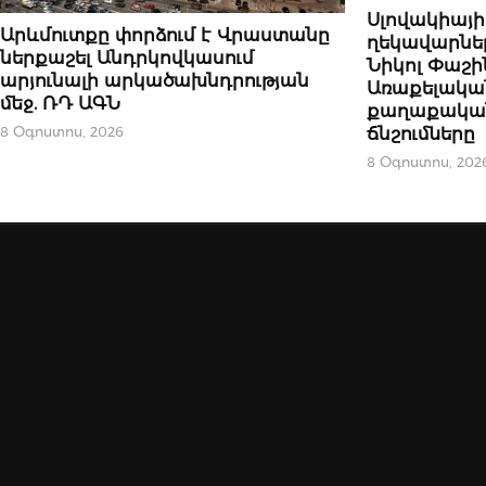
ԿԱՐԵՎՈՐԸ
Սլովակիայ
ՄԻՋԱԶԳԱՅԻՆ
Արևմուտքը փորձում է Վրաստանը
ղեկավարներ
ներքաշել Անդրկովկասում
Նիկոլ Փաշի
արյունալի արկածախնդրության
Առաքելակա
մեջ. ՌԴ ԱԳՆ
քաղաքական
8 Օգոստոս, 2026
ճնշումները
8 Օգոստոս, 202