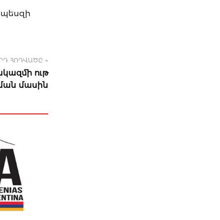
րպեսզի
ՐԴ ՀՈԴՎԱԾԸ →
ակազմի ութ
ման մասին