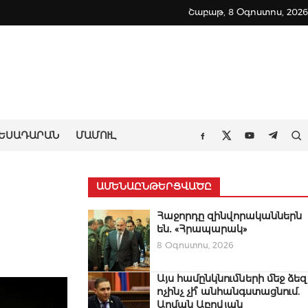
Շաբաթ, 8 Օգոստոս, 2026
ԵՍԱԴԱՐԱՆ
ՄԱՄՈՒԼ
Որ
Facebook
Twitter
Youtube
Teleg
ԱՄԵՆԱԸՆԹԵՐՑՎԱԾԸ
Հաջորդը զինվորականներն
են․ «Հրապարակ»
8 Օգոստոս, 2026
Այս համընկնումների մեջ ձեզ
ոչինչ չի՞ անհանգստացնում.
Արման Աբովյան