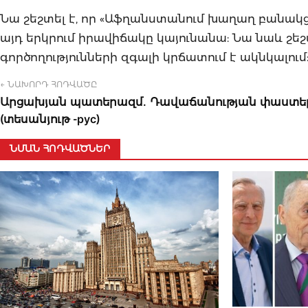
Նա շեշտել է, որ «Աֆղանստանում խաղաղ բանակց
այդ երկրում իրավիճակը կայունանա: Նա նաև շե
գործողությունների զգալի կրճատում է ակնկալում
← ՆԱԽՈՐԴ ՀՈԴՎԱԾԸ
Արցախյան պատերազմ․ Դավաճանության փաստե
(տեսանյութ -рус)
ՆՄԱՆ ՀՈԴՎԱԾՆԵՐ