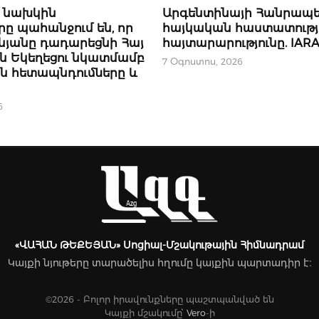
ԿԱՐԵՎՈՐԸ
ի նախկին
Արգենտինայի Հանրապե
ը պահանջում են, որ
հայկական հաստատությ
նյանը դադարեցնի Հայ
հայտարարությունը. IAR
ն Եկեղեցու նկատմամբ
7 Օգոստոս, 2026
 հետապնդումները և
6
«ՎԱՀԱՆ ԹԵՔԵՅԱՆ» Սոցիալ-Մշակութային Հիմնադրամ
Կայքի նյութերը տարածելիս հղումը կայքին պարտադիր է։
©2026 - Բոլոր իրավունքները պաշտպանված են
Կայքի մշակումը՝
Vero
-ի