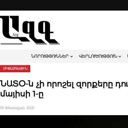
Skip
to
content
ՆՈՐՈՒԹՅՈՒՆՆԵՐ
ՎԵՐԼՈՒԾՈՒԹՅՈՒՆ
ՄԻՋԱԶԳԱՅԻՆ
ՆԱՏՕ-ն չի որոշել զորքերը դ
մայիսի 1-ը
19 Փետրվար, 2021