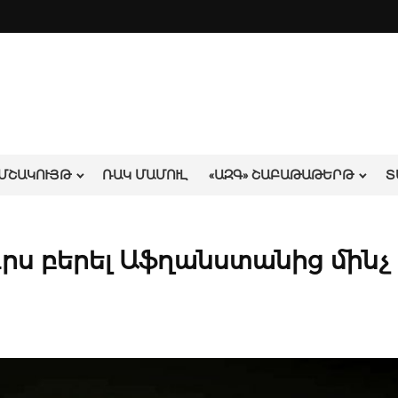
ՄՇԱԿՈՒՅԹ
ՌԱԿ ՄԱՄՈՒԼ
«ԱԶԳ» ՇԱԲԱԹԱԹԵՐԹ
Տ
ուրս բերել Աֆղանստանից մինչ