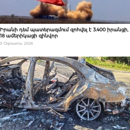
ՄԻՋԱԶԳԱՅԻՆ
Իրանի դեմ պատերազմում զոհվել է 3.400 իրանցի,
18 ամերիկացի զինվոր
5 Օգոստոս, 2026