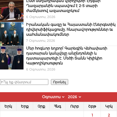
Ըստ մեղադրական վերդիկտի՝ Էդգար
Ղազարյանին սպասվում է 2-5 տարի
ժամկետով ազատազրկում
6 Օգոստոս, 2026
Իրանական գազը եւ Հայաստանի էներգետիկ
դիվերսիֆիկացումը. հնարավորություններ եւ
սահմանափակումներ
7 Օգոստոս, 2026
Մեր հոգևոր եղբոր՝ Գարեգին Վեհափառի
դատարան կանչվելը անընդունելի և
դատապարտելի է. Մեծի Տանն Կիլիկիո
Կաթողիկոսություն
6 Օգոստոս, 2026
Որոնել
Որոնել
Երկ
Երք
Չրք
Հնգ
Ուրբ
Շբթ
Կրկ
1
2