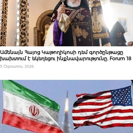
ՄԻՋԱԶԳԱՅԻՆ
Ամենայն Հայոց Կաթողիկոսի դեմ գործընթացը
խախտում է եկեղեցու ինքնավարությունը. Forum 18
5 Օգոստոս, 2026