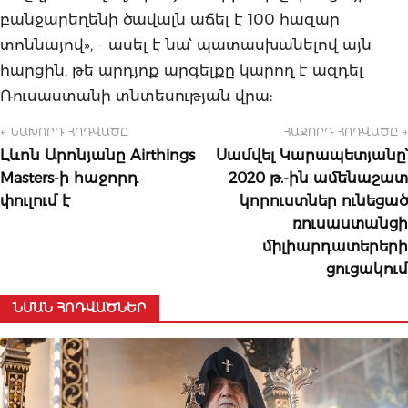
բանջարեղենի ծավալն աճել է 100 հազար
տոննայով», – ասել է նա՝ պատասխանելով այն
հարցին, թե արդյոք արգելքը կարող է ազդել
Ռուսաստանի տնտեսության վրա:
← ՆԱԽՈՐԴ ՀՈԴՎԱԾԸ
ՀԱՋՈՐԴ ՀՈԴՎԱԾԸ →
Լևոն Արոնյանը Airthings
Սամվել Կարապետյանը՝
Masters-ի հաջորդ
2020 թ.-ին ամենաշատ
փուլում է
կորուստներ ունեցած
ռուսաստանցի
միլիարդատերերի
ցուցակում
ՆՄԱՆ ՀՈԴՎԱԾՆԵՐ