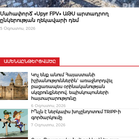
ՄԻՋԱԶԳԱՅԻՆ
Մահափորձ՝ «Upyr FPV» ԱԹՍ արտադրող
ընկերության ղեկավարի դեմ
5 Օգոստոս, 2026
ԱՄԵՆԱԸՆԹԵՐՑՎԱԾԸ
Կոչ ենք անում Հայաստանի
իշխանություններին` առաջնորդվել
բացառապես օրինականության
սկզբունքներով. եպիսկոպոսների
հայտարարությունը
6 Օգոստոս, 2026
Ի՞նչն է ներկայիս խոչընդոտում TRIPP-ի
գործարկումը
7 Օգոստոս, 2026