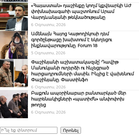
«Հայաստան» դաշինքը կողմ կքվեարկի ԱԺ
փոխնախագահի պաշտոնում Արամ
Վարդևանյանի թեկնածությանը
6 Օգոստոս, 2026
Ամենայն Հայոց Կաթողիկոսի դեմ
գործընթացը խախտում է եկեղեցու
ինքնավարությունը. Forum 18
5 Օգոստոս, 2026
Փաշինյանի աշխատակազմը՝ Դավիթ
Մանուկյանի ուղերձի ու հնչեցրած
հարցադրումների մասին. Ինչից է վախենում
Փաշինյանը. Փաստինֆո
6 Օգոստոս, 2026
Բաքուն ապօրինաբար բանտարկած մեր
հայրենակիցների «պատիժն» անփոփոխ
թողեց
6 Օգոստոս, 2026
Որոնել
Որոնել