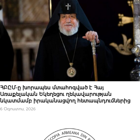
ԿԱՐԵՎՈՐԸ
ՀԲԸՄ-ը խորապես մտահոգված է Հայ
Առաքելական Եկեղեցու ղեկավարության
նկատմամբ իրականացվող հետապնդումներից
6 Օգոստոս, 2026