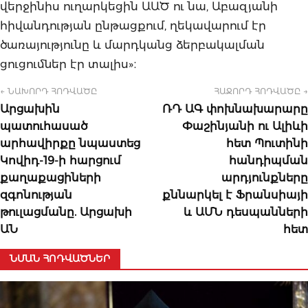
վերջինիս ուղարկեցին ԱԱԾ ու նա, Աբազյանի
հիվանդության ընթացքում, ղեկավարում էր
ծառայությունը և մարդկանց ձերբակալման
ցուցումներ էր տալիս»։
← ՆԱԽՈՐԴ ՀՈԴՎԱԾԸ
ՀԱՋՈՐԴ ՀՈԴՎԱԾԸ →
Արցախին
ՌԴ ԱԳ փոխնախարարը
պատուհասած
Փաշինյանի ու Ալիևի
արհավիրքը նպաստեց
հետ Պուտինի
Կովիդ-19-ի հարցում
հանդիպման
քաղաքացիների
արդյունքները
զգոնության
քննարկել է Ֆրանսիայի
թուլացմանը. Արցախի
և ԱՄՆ դեսպանների
ԱՆ
հետ
ՆՄԱՆ ՀՈԴՎԱԾՆԵՐ