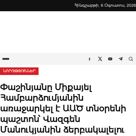
Skip
Հինգշաբթի, 6 Օգոստոս, 2026
to
content
Ընտրացանկ
Որ
Facebook
Twitter
Youtube
Teleg
ՆՈՐՈՒԹՅՈՒՆՆԵՐ
Փաշինյանը Միքայել
Համբարձումյանին
առաջարկել է ԱԱԾ տնօրենի
պաշտոն՝ Վազգեն
Մանուկյանին ձերբակալելու