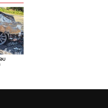
ԱԹՍ
ն