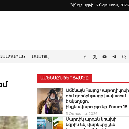
Հինգշաբթի, 6 Օգոստոս, 2026
ԵՍԱԴԱՐԱՆ
ՄԱՄՈՒԼ
Որ
Facebook
Twitter
Youtube
Teleg
ԱՄԵՆԱԸՆԹԵՐՑՎԱԾԸ
եմ
Ամենայն Հայոց Կաթողիկոսի
դեմ գործընթացը խախտում
է եկեղեցու
ինքնավարությունը. Forum 18
5 Օգոստոս, 2026
Մարդիկ արդեն կրախի
եզրին են, վարկերը չեն