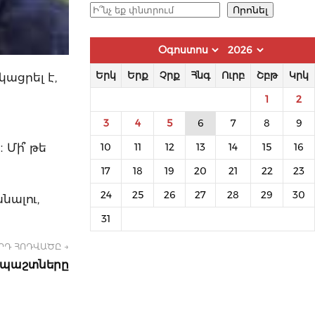
Որոնել
Որոնել
Երկ
Երք
Չրք
Հնգ
Ուրբ
Շբթ
Կրկ
ացրել է,
1
2
3
4
5
6
7
8
9
։ Մի՞ թե
10
11
12
13
14
15
16
17
18
19
20
21
22
23
24
25
26
27
28
29
30
նալու,
31
ՐԴ ՀՈԴՎԱԾԸ →
պաշտները