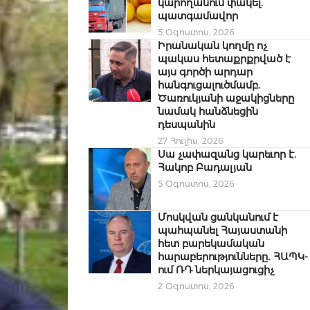
կարողանում փակել.
պատգամավոր
5 Օգոստոս, 2026
Իրանական կողմը ոչ
պակաս հետաքրքրված է
այս գործի արդար
հանգուցալուծմամբ.
Ծառուկյանի աջակիցները
նամակ հանձնեցին
դեսպանին
27 Հուլիս, 2026
Սա չափազանց կարեւոր է.
Հակոբ Բադալյան
5 Օգոստոս, 2026
Մոսկվան ցանկանում է
պահպանել Հայաստանի
հետ բարեկամական
հարաբերությունները․ ՀԱՊԿ-
ում ՌԴ ներկայացուցիչ
2 Օգոստոս, 2026