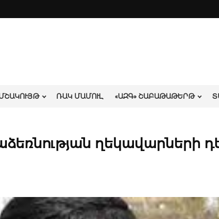
ՄՇԱԿՈՒՅԹ
ՌԱԿ ՄԱՄՈՒԼ
«ԱԶԳ» ՇԱԲԱԹԱԹԵՐԹ
Տ
աձեռնության ղեկավարների դ