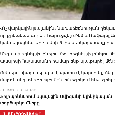
«Ոչ վարկային թալանին» նախաձեռնության ղեկավա
որ քրեական գործ է հարուցվել: «Ինձ և Ռաֆայել 
կտեղեկացնեմ, երբ ամսի 6- ին ներկայանանք բա
Մեզ վախեցնել չի լինելու, մեզ լռեցնել չի լինելու,
այսպիսի Հայաստանի համար ենք պայքարել մենք
Ուժներդ միայն մեր վրա է պատում, կարող եք մեզ 
մարդկանց տները խլում են, ունեզրկում են»,- գրել
← ՆԱԽՈՐԴ ՀՈԴՎԱԾԸ
Ֆիլիպիններում սկսվեցին Ավիգանի կլինիկական
փորձարկումները
ՆՄԱՆ ՀՈԴՎԱԾՆԵՐ