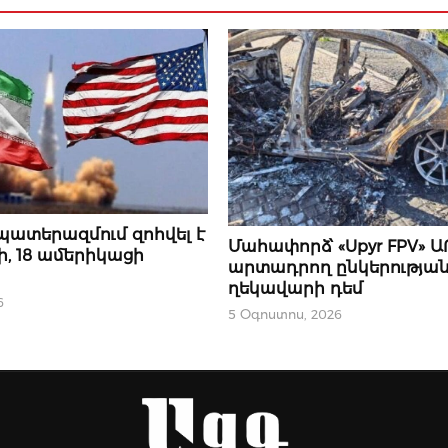
պատերազմում զոհվել է
ՄԻՋԱԶԳԱՅԻՆ
Մահափորձ՝ «Upyr FPV» 
ի, 18 ամերիկացի
արտադրող ընկերությա
ղեկավարի դեմ
6
5 Օգոստոս, 2026