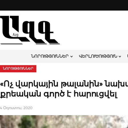
Skip
to
content
ՆՈՐՈՒԹՅՈՒՆՆԵՐ
ՎԵՐԼՈՒԾՈՒԹՅՈՒՆ
ՆՈՐՈՒԹՅՈՒՆՆԵՐ
«Ոչ վարկային թալանին» նախ
քրեական գործ է հարուցվել
4 Օգոստոս, 2020