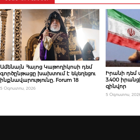
ՄԻՋԱԶԳԱՅԻՆ
Ամենայն Հայոց Կաթողիկոսի դեմ
ՄԻՋԱԶԳԱՅԻՆ
Իրանի դեմ 
գործընթացը խախտում է եկեղեցու
3.400 իրանց
ինքնավարությունը. Forum 18
զինվոր
5 Օգոստոս, 2026
5 Օգոստոս, 202