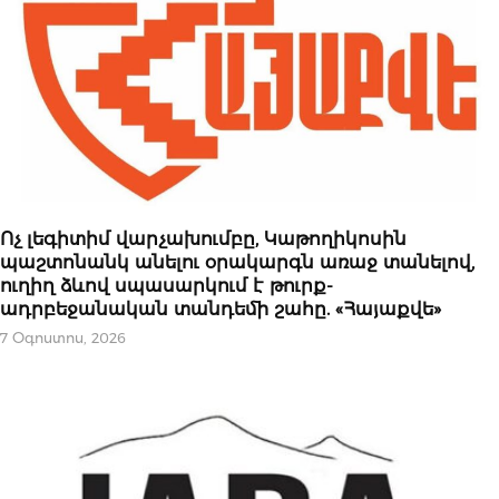
ԿԱՐԵՎՈՐԸ
Ոչ լեգիտիմ վարչախումբը, Կաթողիկոսին
պաշտոնանկ անելու օրակարգն առաջ տանելով,
ուղիղ ձևով սպասարկում է թուրք-
ադրբեջանական տանդեմի շահը. «Հայաքվե»
7 Օգոստոս, 2026