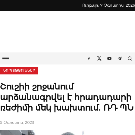
Skip
Ուրբաթ, 7 Օգոստոս, 2026
to
content
Ընտրացանկ
Որ
Facebook
Twitter
Youtube
Teleg
ՆՈՐՈՒԹՅՈՒՆՆԵՐ
Շուշիի շրջանում
արձանագրվել է հրադադարի
ռեժիմի մեկ խախտում․ ՌԴ ՊՆ
5 Օգոստոս, 2023