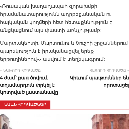
«Ռուսական խաղաղապահ զորախմբի
հրամանատարությունն ադրբեջանական ու
հայկական կողմերի հետ հետաքննություն է
անցկացնում այս փաստի առնչությամբ։
Մարտակերտի, Մարտունու և Շուշիի շրջաններում
պարեկություն է իրականացվել երեք
երթուղիներով»,- ասվում է տեղեկագրում։
← ՆԱԽՈՐԴ ՀՈԴՎԱԾԸ
ՀԱՋՈՐԴ ՀՈԴՎԱԾԸ →
4 ժամ՝ բաց ծովում․
Կիևում պայթյուններ են
տղամարդուն փրկել է
որոտացել
կոտրված լաստանավը
ՆՄԱՆ ՀՈԴՎԱԾՆԵՐ