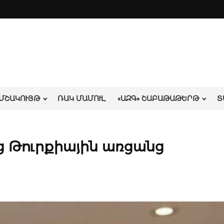
ՄՇԱԿՈՒՅԹ
ՌԱԿ ՄԱՄՈՒԼ
«ԱԶԳ» ՇԱԲԱԹԱԹԵՐԹ
Տ
 Թուրքիային առցանց