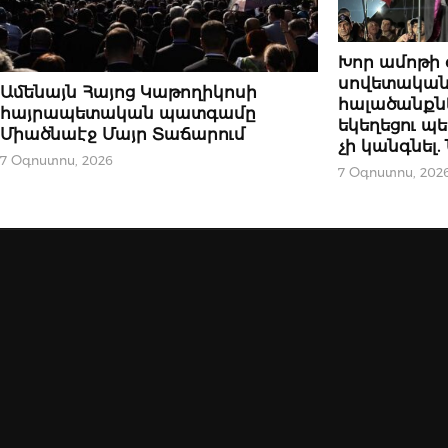
ՆՈՐՈՒԹՅՈՒՆՆԵ
Խոր ամոթի 
սովետական
ՆՈՐՈՒԹՅՈՒՆՆԵՐ
Ամենայն Հայոց Կաթողիկոսի
հալածանքն
հայրապետական պատգամը
եկեղեցու 
Միածնաէջ Մայր Տաճարում
չի կանգնել
7 Օգոստոս, 2026
7 Օգոստոս, 202