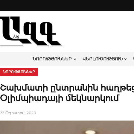
Skip
to
content
ՆՈՐՈՒԹՅՈՒՆՆԵՐ
ՎԵՐԼՈՒԾՈՒԹՅՈՒՆ
ՆՈՐՈՒԹՅՈՒՆՆԵՐ
Շախմատի ընտրանին հաղթեց
Օլիմպիադայի մեկնարկում
22 Օգոստոս, 2020