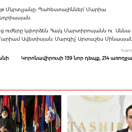
լիթ Մկրտչյանը: Պահեստայիններ՝ Մարիա
Անդրիասյան:
ց ուժերը կփորձեն Հայկ Մարտիրոսյանն ու Աննա
Մարիամ Ավետիսյան: Մարզիչ՝ Արտաշես Մինասյա
ՀԱՋՈ
անի
Կորոնավիրուսի 139 նոր դեպք, 214 առողջա