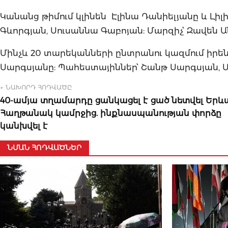
Կանանց թիմում կլինեն Էլինա Դանիելյանը և Լի
Գևորգյան, Սուսաննա Գաբոյան: Մարզիչ՝ Զավեն 
Մինչև 20 տարեկանների ընտրանու կազմում իրեն
Սարգսյանը: Պահեստայիններ՝ Շանթ Սարգսյան, 
← ՆԱԽՈՐԴ ՀՈԴՎԱԾԸ
40-ամյա տղամարդը ցանկացել է ցած նետվել Երև
Հաղթանակ կամրջից. ինքնասպանության փորձը
կանխվել է
ՆՄԱՆ ՀՈԴՎԱԾՆԵՐ