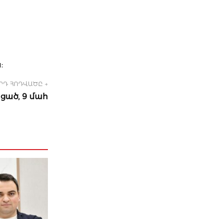
ն:
ՐԴ ՀՈԴՎԱԾԸ →
ցած, 9 մահ