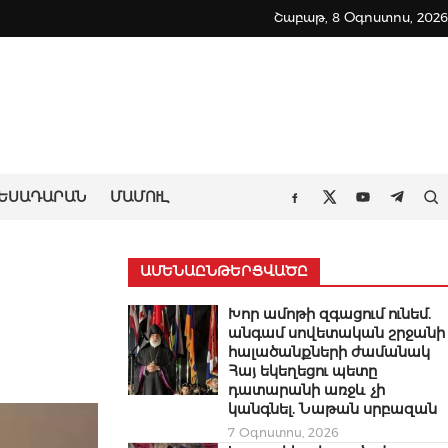
Շաբաթ, 8 Օգոստոս, 2026
ԵՍԱԴԱՐԱՆ
ՄԱՄՈՒԼ
Որ
Facebook
Twitter
Youtube
Teleg
ԱՄԵՆԱԸՆԹԵՐՑՎԱԾԸ
Խոր ամոթի զգացում ունեմ.
անգամ սովետական շրջանի
հալածանքների ժամանակ
Հայ եկեղեցու պետը
դատարանի առջև չի
կանգնել. Նաթան սրբազան
7 Օգոստոս, 2026