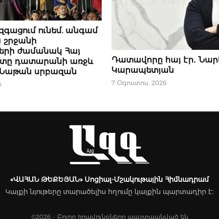
Ր
զգացում ունեմ. անգամ
 շրջանի
երի ժամանակ Հայ
ՆՈՐՈՒԹՅՈՒՆՆԵՐ
Դատավորը հայ էր․ Նար
պետը դատարանի առջև
Կարապետյան
. Նաթան սրբազան
7 Օգոստոս, 2026
6
«ՎԱՀԱՆ ԹԵՔԵՅԱՆ» Սոցիալ-Մշակութային Հիմնադրամ
Կայքի նյութերը տարածելիս հղումը կայքին պարտադիր է։
©2026 - Բոլոր իրավունքները պաշտպանված են