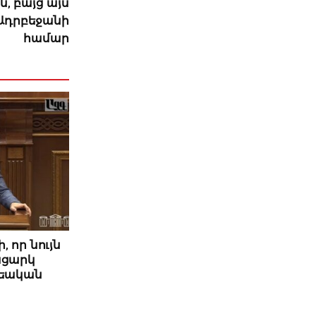
, բայց այս
 Ադրբեջանի
համար
 որ նույն
ացարկ
րեական