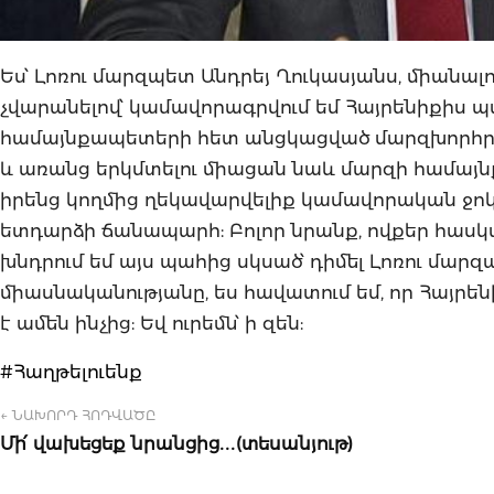
Ես՝ Լոռու մարզպետ Անդրեյ Ղուկասյանս, միանալ
չվարանելով՝ կամավորագրվում եմ Հայրենիքիս պ
համայնքապետերի հետ անցկացված մարզխորհրդ
և առանց երկմտելու միացան նաև մարզի համայն
իրենց կողմից ղեկավարվելիք կամավորական ջոկատ
ետդարձի ճանապարհ: Բոլոր նրանք, ովքեր հասկանո
խնդրում եմ այս պահից սկսած՝ դիմել Լոռու մ
միասնականությանը, ես հավատում եմ, որ Հայրեն
է ամեն ինչից: Եվ ուրեմն՝ ի զեն:
#Հաղթելուենք
← ՆԱԽՈՐԴ ՀՈԴՎԱԾԸ
Մի՛ վախեցեք նրանցից․․․(տեսանյութ)