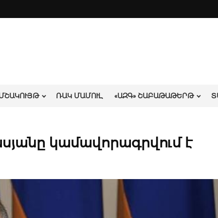
ՄՇԱԿՈՒՅԹ
ՌԱԿ ՄԱՄՈՒԼ
«ԱԶԳ» ՇԱԲԱԹԱԹԵՐԹ
Տ
ասյանը կամավորագրվում է