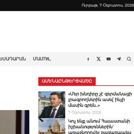
Ուրբաթ, 7 Օգոստոս, 2026
ԵՍԱԴԱՐԱՆ
ՄԱՄՈՒԼ
Որ
Facebook
Twitter
Youtube
Teleg
ԱՄԵՆԱԸՆԹԵՐՑՎԱԾԸ
«Մեր խնդիրը չէ գերմանացի
լրագրողներին ասել՝ ինչի
մասին գրեն…»
7 Օգոստոս, 2026
Կոչ ենք անում Հայաստանի
իշխանություններին`
առաջնորդվել բացառապես