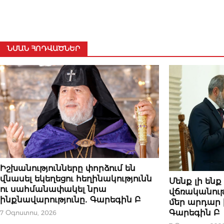
ՆՄԱՆ ՀՈԴՎԱԾՆԵՐ
ԿԱՐԵՎՈՐԸ
Իշխանությունները փորձում են
ԿԱՐԵՎՈՐԸ
վնասել եկեղեցու հեղինակությունն
Մենք լի են
ու սահմանափակել նրա
վճռականութ
ինքնավարությունը․ Գարեգին Բ
մեր արդար 
Գարեգին Բ
7 Օգոստոս, 2026