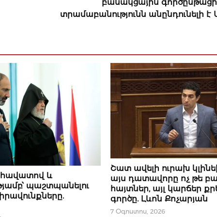
բանակցային գործընթացին
տրամաբանությունն անընդունելի է
ՆՈՐՈՒԹՅՈՒՆՆԵՐ
Շատ ավելի ուրախ կլինեի,
ք հավատով և
այս դատավորը ոչ թե բ
յամբ՝ պաշտպանելու
հայտներ, այլ կարճեր ք
իրավունքները.
գործը. Լևոն Քոչարյան
7 Օգոստոս, 2026