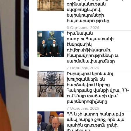
օրինականության
սկզբունքներով.
եպիսկոպոսների
հայտարարությունը
6 Օգոստոս, 2026
Իրանական
գազը եւ Հայաստանի
էներգետիկ
դիվերսիֆիկացումը.
հնարավորություններ եւ
սահմանափակումներ
7 Օգոստոս, 2026
Իսրայելում կրոնամոլ
խուլիգաններն են
հարձակվում Սրբոց
Հակոբյանց վանքի վրա, ՀՀ-
ում Մայր տաճարի վրա՝
բարենորոգիչները
7 Օգոստոս, 2026
ՀՀ-ն չի կարող հանրաքվե
անել հարցի շուրջ, որն այս
պահին գոյություն չունի.
Փաշինյան