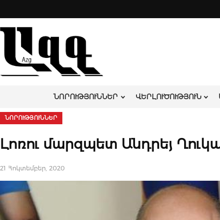
Skip
to
content
ՆՈՐՈՒԹՅՈՒՆՆԵՐ
ՎԵՐԼՈՒԾՈՒԹՅՈՒՆ
ՆՈՐՈՒԹՅՈՒՆՆԵՐ
Լոռու մարզպետ Անդրեյ Ղուկ
21 Հոկտեմբեր, 2020