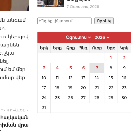
7 Օգոստոս, 2026
յան անգամ
Որոնել
Որոնել
ու
ւռ կերպով
այացնեն
Երկ
Երք
Չրք
Հնգ
Ուրբ
Շբթ
Կրկ
, չկա
1
2
ել,
3
4
5
6
7
8
9
ւմ եմ մեր
համար վեր
10
11
12
13
14
15
16
17
18
19
20
21
22
23
24
25
26
27
28
29
30
31
ՐԴ ՀՈԴՎԱԾԸ →
ր հայկական
հիման վրա