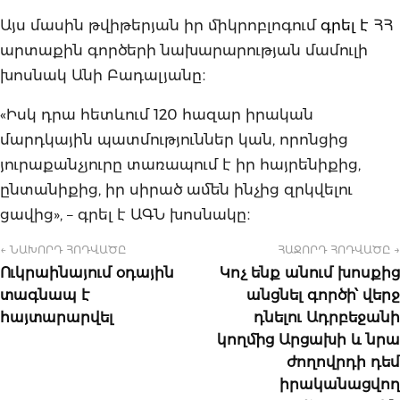
Այս մասին թվիթերյան իր միկրոբլոգում
գրել է
ՀՀ
արտաքին գործերի նախարարության մամուլի
խոսնակ Անի Բադալյանը։
«Իսկ դրա հետևում 120 հազար իրական
մարդկային պատմություններ կան, որոնցից
յուրաքանչյուրը տառապում է իր հայրենիքից,
ընտանիքից, իր սիրած ամեն ինչից զրկվելու
ցավից», – գրել է ԱԳՆ խոսնակը։
← ՆԱԽՈՐԴ ՀՈԴՎԱԾԸ
ՀԱՋՈՐԴ ՀՈԴՎԱԾԸ →
Ուկրաինայում օդային
Կոչ ենք անում խոսքից
տագնապ է
անցնել գործի՝ վերջ
հայտարարվել
դնելու Ադրբեջանի
կողմից Արցախի և նրա
ժողովրդի դեմ
իրականացվող