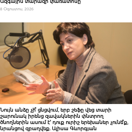
Ազգային տարազի փառատոնը
8 Օգոստոս, 2026
ԿԱՐԵՎՈՐԸ
Նույն անձը չի՞ ցնցվում, երբ շեֆը վեց տարի
շարունակ իրենց զավակներին փնտրող
ծնողներին ասում է՝ դուք ուրիշ երեխաներ չունե՞ք,
նրանցով զբաղվեք. Ալիսա Գևորգյան