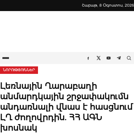
Skip
Շաբաթ, 8 Օգոստոս, 2026
to
content
Ընտրացանկ
Որ
Facebook
Twitter
Youtube
Teleg
ՆՈՐՈՒԹՅՈՒՆՆԵՐ
Լեռնային Ղարաբաղի
անմարդկային շրջափակումն
անդառնալի վնաս է հասցնում
ԼՂ ժողովրդին. ՀՀ ԱԳՆ
խոսնակ