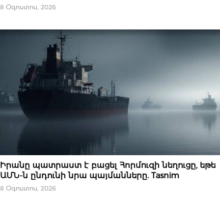
8 Օգոստոս, 2026
ՆՈՐՈՒԹՅՈՒՆՆԵՐ
Իրանը պատրաստ է բացել Հորմուզի նեղուցը, եթե
ԱՄՆ-ն ընդունի նրա պայմանները. Tasnim
8 Օգոստոս, 2026