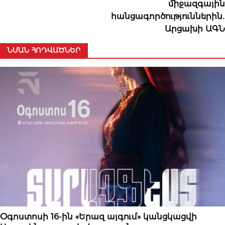
միջազգային
հանցագործություններին․
Արցախի ԱԳՆ
ՆՄԱՆ ՀՈԴՎԱԾՆԵՐ
ՄՇԱԿՈՒԹԱՅԻՆ
Օգոստոսի 16-ին «Երազ այգում» կանցկացվի