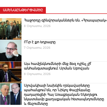
ԱՄԵՆԱԸՆԹԵՐՑՎԱԾԸ
Հաջորդը զինվորականներն են․ «Հրապարակ»
8 Օգոստոս, 2026
Ո՞ւր է քո եղբայրը
7 Օգոստոս, 2026
Այս համընկնումների մեջ ձեզ ոչինչ չի՞
անհանգստացնում. Արման Աբովյան
8 Օգոստոս, 2026
Սլովակիայի նախկին ղեկավարները
պահանջում են, որ Նիկոլ Փաշինյանը
դադարեցնի Հայ Առաքելական Եկեղեցու
նկատմամբ քաղաքական հետապնդումները
և ճնշումները