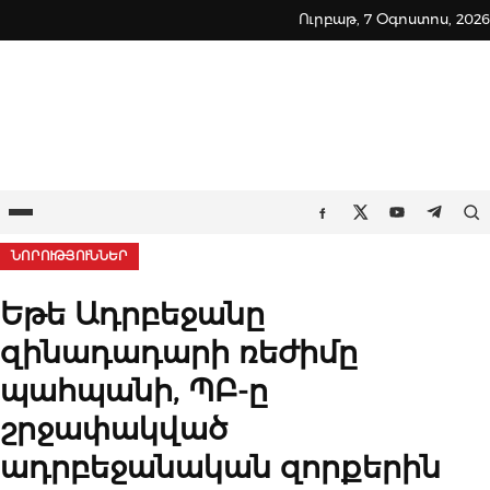
Skip
Ուրբաթ, 7 Օգոստոս, 2026
to
content
Ընտրացանկ
Որ
Facebook
Twitter
Youtube
Teleg
ՆՈՐՈՒԹՅՈՒՆՆԵՐ
Եթե Ադրբեջանը
զինադադարի ռեժիմը
պահպանի, ՊԲ-ը
շրջափակված
ադրբեջանական զորքերին