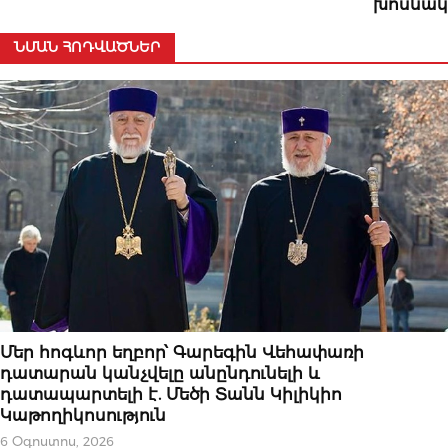
խոսնակ
ՆՄԱՆ ՀՈԴՎԱԾՆԵՐ
ԿԱՐԵՎՈՐԸ
Մեր հոգևոր եղբոր՝ Գարեգին Վեհափառի
դատարան կանչվելը անընդունելի և
դատապարտելի է. Մեծի Տանն Կիլիկիո
Կաթողիկոսություն
6 Օգոստոս, 2026