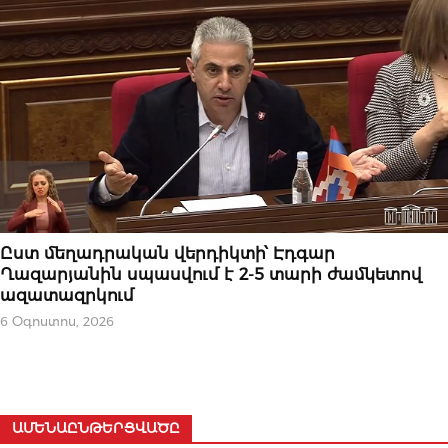
ԿԱՐԵՎՈՐԸ
Ըստ մեղադրական վերդիկտի՝ Էդգար
Ղազարյանին սպասվում է 2-5 տարի ժամկետով
ազատազրկում
6 Օգոստոս, 2026
ԱՄԵՆԱԸՆԹԵՐՑՎԱԾԸ