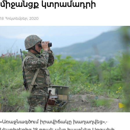
միջանցք կտրամադրի
18 Հոկտեմբեր, 2020
«Առաջնագծում իրավիճակը խաղաղվեց»,-
կեսգիշերից 18 րոպե անց հայտնեց Արցախի