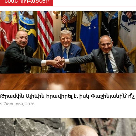
ՆՄԱՆ ՀՈԴՎԱԾՆԵՐ
ԿԱՐԵՎՈՐԸ
Թրամփն Ալիևին հրավիրել է, իսկ Փաշինյանին՝ ո՞չ
9 Օգոստոս, 2026