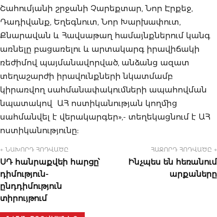
Շահումյանի շրջանի Չարեքտար, Նոր Էրքեջ,
Դադիվանք, Եղեգնուտ, Նոր Խարխափուտ,
Քնարավան և Հավսաթաղ համայնքներում կանգ
առնելը բացառելու և արտակարգ իրավիճակի
ռեժիմով պայմանավորված, անձանց ազատ
տեղաշարժի իրավունքների նկատմամբ
կիրառվող սահմանափակումների ապահովման
նպատակով ԱՀ ոստիկանության կողմից
սահմանվել է վերակարգեր»,- տեղեկացնում է ԱՀ
ոստիկանությունը:
← ՆԱԽՈՐԴ ՀՈԴՎԱԾԸ
ՀԱՋՈՐԴ ՀՈԴՎԱԾԸ →
ՍԴ հանրաքվեի հարցը՝
Ինչպես են հեռանում
դիմություն-
արքաները
ընդդիմություն
տիրույթում