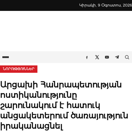
Skip
Կիրակի, 9 Օգոստոս, 2026
to
content
Ընտրացանկ
Որ
Facebook
Twitter
Youtube
Teleg
ՆՈՐՈՒԹՅՈՒՆՆԵՐ
Արցախի Հանրապետության
ոստիկանությունը
շարունակում է հատուկ
անցակետերում ծառայություն
իրականացնել