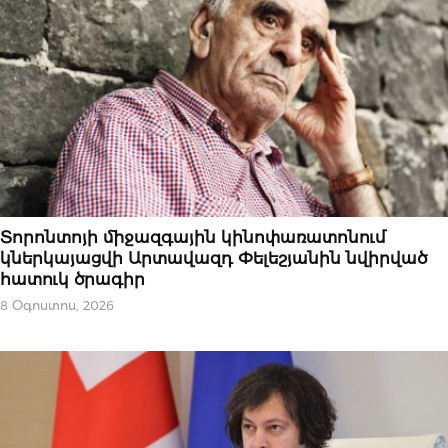
ԱԶԳԱՅԻՆ
Տորոնտոյի միջազգային կինոփառատոնում
կներկայացվի Արտավազդ Փելեշյանին նվիրված
հատուկ ծրագիր
8 Օգոստոս, 2026