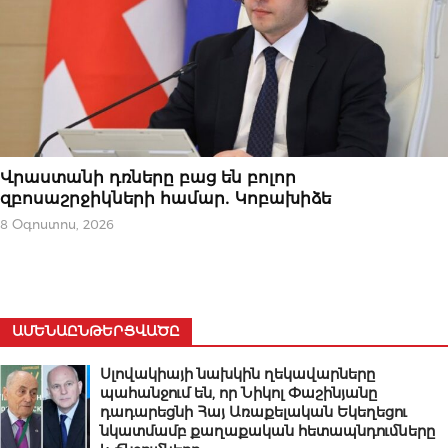
ՆՈՐՈՒԹՅՈՒՆՆԵՐ
Վրաստանի դռները բաց են բոլոր
զբոսաշրջիկների համար․ Կոբախիձե
8 Օգոստոս, 2026
ԱՄԵՆԱԸՆԹԵՐՑՎԱԾԸ
Սլովակիայի նախկին ղեկավարները
պահանջում են, որ Նիկոլ Փաշինյանը
դադարեցնի Հայ Առաքելական Եկեղեցու
նկատմամբ քաղաքական հետապնդումները