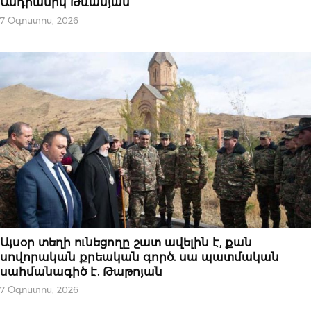
Անդրանիկ Թևանյան
7 Օգոստոս, 2026
ԿԱՐԵՎՈՐԸ
Այսօր տեղի ունեցողը շատ ավելին է, քան
սովորական քրեական գործ. սա պատմական
սահմանագիծ է. Թաթոյան
7 Օգոստոս, 2026