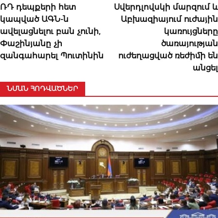
ՌԴ դեպքերի հետ
Սվերդլովսկի մարզում և
կապված ԱԳՆ-ն
Աբխազիայում ուժային
ավելացնելու բան չունի,
կառույցները
Փաշինյանը չի
ծառայության
զանգահարել Պուտինին
ուժեղացված ռեժիմի են
անցել
ՆՄԱՆ ՀՈԴՎԱԾՆԵՐ