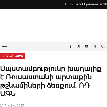
Skip
Ուրբաթ, 7 Օգոստոս, 2026
to
content
Ընտրացանկ
Որ
Facebook
Twitter
Youtube
Teleg
ՄԻՋԱԶԳԱՅԻՆ
Ապստամբությունը խաղալիք
է Ռուսաստանի արտաքին
թշնամիների ձեռքում․ ՌԴ
ԱԳՆ
24 Հունիս, 2023