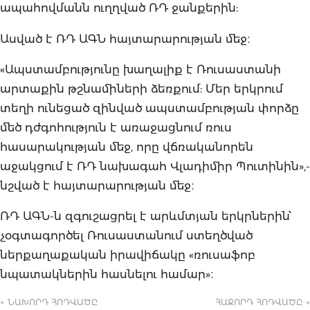
ապահովմանն ուղղված ՌԴ ջանքերին:
Ասված է ՌԴ ԱԳՆ հայտարարության մեջ։
«Ապստամբությունը խաղալիք է Ռուսաստանի
արտաքին թշնամիների ձեռքում: Մեր երկրում
տեղի ունեցած զինված ապստամբության փորձը
մեծ դժգոհություն է առաջացնում ռուս
հասարակության մեջ, որը վճռականորեն
աջակցում է ՌԴ նախագահ Վլադիմիր Պուտինին»,-
նշված է հայտարարության մեջ։
ՌԴ ԱԳՆ-ն զգուշացրել է արևմտյան երկրներին՝
չօգտագործել Ռուսաստանում ստեղծված
ներքաղաքական իրավիճակը «ռուսաֆոբ
նպատակներին հասնելու համար»։
← ՆԱԽՈՐԴ ՀՈԴՎԱԾԸ
ՀԱՋՈՐԴ ՀՈԴՎԱԾԸ →