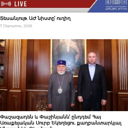
ՆՈՐՈՒԹՅՈՒՆՆԵՐ
Տեսանյութ. ԱԺ նիստը՝ ուղիղ
7 Օգոստոս, 2026
ԿԱՐԵՎՈՐԸ
Փաշազադեն և Փաշինյանն՝ ընդդեմ Հայ
Առաքելական Սուրբ Եկեղեցու. քաղբանտարկյալ