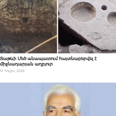
ԱԶԳԱՅԻՆ
Տաթևի Մեծ անապատում հայտնաբերվել է
միջնադարյան աղբյուր
31 Հուլիս, 2026