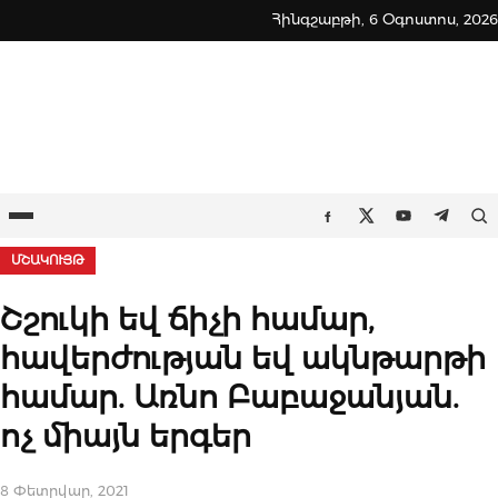
Skip
Հինգշաբթի, 6 Օգոստոս, 2026
to
content
Ընտրացանկ
Որ
Facebook
Twitter
Youtube
Teleg
ՄՇԱԿՈՒՅԹ
Շշուկի եվ ճիչի համար,
հավերժության եվ ակնթարթի
համար. Առնո Բաբաջանյան.
ոչ միայն երգեր
8 Փետրվար, 2021