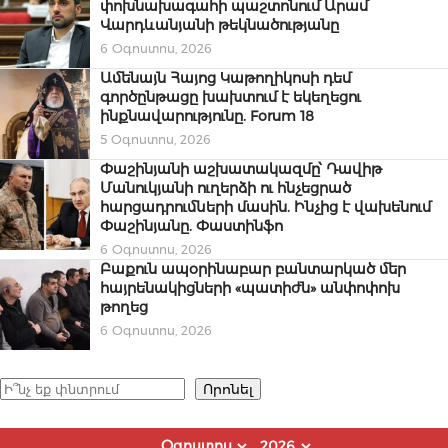
փոխնախագահի պաշտոնում Արամ
Վարդևանյանի թեկնածությանը
6 Օգոստոս, 2026
Ամենայն Հայոց Կաթողիկոսի դեմ
գործընթացը խախտում է եկեղեցու
ինքնավարությունը. Forum 18
5 Օգոստոս, 2026
Փաշինյանի աշխատակազմը՝ Դավիթ
Մանուկյանի ուղերձի ու հնչեցրած
հարցադրումների մասին. Ինչից է վախենում
Փաշինյանը. Փաստինֆո
6 Օգոստոս, 2026
Բաքուն ապօրինաբար բանտարկած մեր
հայրենակիցների «պատիժն» անփոփոխ
թողեց
6 Օգոստոս, 2026
Որոնել
Որոնել