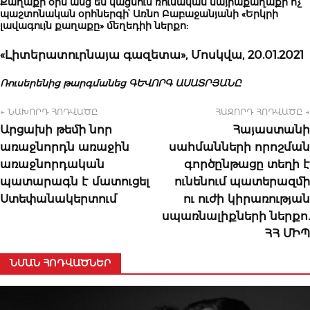
Քաղաքի օրն անց են կացնում ռուսական մայրաքաղաքի ոչ
պաշտոնական օրհներգիՙ Առնո Բաբաջանյանի «Երկրի
լավագույն քաղաքը» մեղեդիի ներքո:
«
Լիտերատուրնայա
գազետա
»,
Մոսկվա
, 2
0.01.2021
Ռուսերենից
թարգմանեց
ԳԵՎՈՐԳ
ԱՍԱՏՐՅԱՆԸ
← ՆԱԽՈՐԴ ՀՈԴՎԱԾԸ
ՀԱՋՈՐԴ ՀՈԴՎԱԾԸ →
Արցախի թեմի նոր
Հայաստանի
առաջնորդն առաջին
սահմանների որոշման
առաջնորդական
գործընթացը տեղի է
պատարագն է մատուցել
ունենում պատերազմի
Ստեփանակերտում
ու ուժի կիրառության
սպառնալիքների ներքո.
ՀՀ ՄԻՊ
ՆՄԱՆ ՀՈԴՎԱԾՆԵՐ