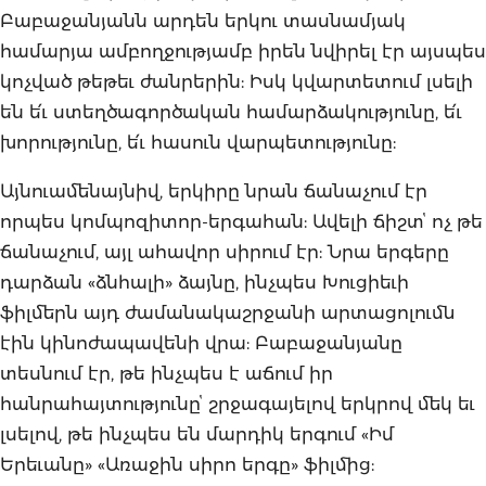
Բաբաջանյանն արդեն երկու տասնամյակ
համարյա ամբողջությամբ իրեն նվիրել էր այսպես
կոչված թեթեւ ժանրերին: Իսկ կվարտետում լսելի
են ե՛ւ ստեղծագործական համարձակությունը, ե՛ւ
խորությունը, ե՛ւ հասուն վարպետությունը:
Այնուամենայնիվ, երկիրը նրան ճանաչում էր
որպես կոմպոզիտոր-երգահան: Ավելի ճիշտՙ ոչ թե
ճանաչում, այլ ահավոր սիրում էր: Նրա երգերը
դարձան «ձնհալի» ձայնը, ինչպես Խուցիեւի
ֆիլմերն այդ ժամանակաշրջանի արտացոլումն
էին կինոժապավենի վրա: Բաբաջանյանը
տեսնում էր, թե ինչպես է աճում իր
հանրահայտությունըՙ շրջագայելով երկրով մեկ եւ
լսելով, թե ինչպես են մարդիկ երգում «Իմ
Երեւանը» «Առաջին սիրո երգը» ֆիլմից: