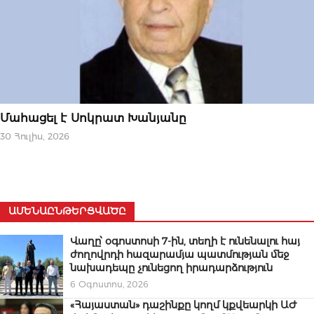
ԱԶԳԱՅԻՆ
Մահացել է Սոկրատ Խանյանը
30 Հուլիս, 2026
ԱՄԵՆԱԸՆԹԵՐՑՎԱԾԸ
Վաղը՝ օգոստոսի 7-ին, տեղի է ունենալու հայ
ժողովրդի հազարամյա պատմության մեջ
նախադեպը չունեցող իրադարձություն
6 Օգոստոս, 2026
«Հայաստան» դաշինքը կողմ կքվեարկի ԱԺ