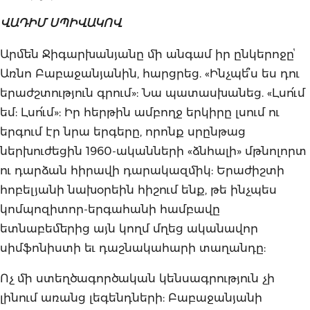
ՎԱԴԻՄ ՍՊԻՎԱԿՈՎ
Արմեն Ջիգարխանյանը մի անգամ իր ընկերոջըՙ
Առնո Բաբաջանյանին, հարցրեց. «Ինչպե՞ս ես դու
երաժշտություն գրում»: Նա պատասխանեց. «Լսո՛ւմ
եմ: Լսո՛ւմ»: Իր հերթին ամբողջ երկիրը լսում ու
երգում էր նրա երգերը, որոնք սրընթաց
ներխուժեցին 1960-ականների «ձնհալի» մթնոլորտ
ու դարձան հիրավի դարակազմիկ: Երաժիշտի
հոբելյանի նախօրեին հիշում ենք, թե ինչպես
կոմպոզիտոր-երգահանի համբավը
ետնաբեմերից այն կողմ մղեց ականավոր
սիմֆոնիստի եւ դաշնակահարի տաղանդը:
Ոչ մի ստեղծագործական կենսագրություն չի
լինում առանց լեգենդների: Բաբաջանյանի