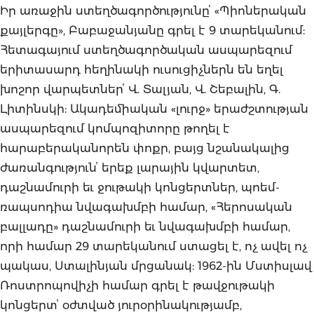
Իր առաջին ստեղծագործությունըՙ «Պիոներական
քայլերգը», Բաբաջանյանը գրել է 9 տարեկանում:
Հետագայում ստեղծագործական ասպարեզում
երիտասարդ հեղինակի ուսուցիչներն են եղել
խոշոր վարպետներՙ Վ. Տալյան, Վ. Շեբալին, Գ.
Լիտինսկի: Ակադեմիական «լուրջ» երաժշտության
ասպարեզում կոմպոզիտորը թողել է
հարաբերականորեն փոքր, բայց նշանակալից
ժառանգությունՙ երեք լարային կվարտետ,
դաշնամուրի եւ ջութակի կոնցերտներ, պոեմ-
ռապսոդիա նվագախմբի համար, «Հերոսական
բալլադը» դաշնամուրի եւ նվագախմբի համար,
որի համար 29 տարեկանում ստացել է, ոչ ավել ոչ
պակաս, Ստալինյան մրցանակ: 1962-ին Մստիսլավ
Ռոստրոպովիչի համար գրել է թավջութակի
կոնցերտՙ օժտված յուրօրինակությամբ,