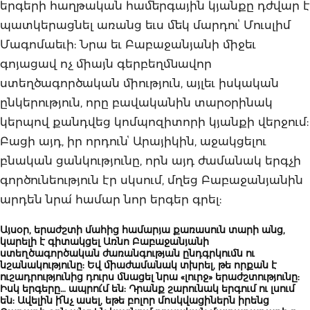
երգերի հաղթական համերգային կյանքը դժվար է
պատկերացնել առանց եւս մեկ մարդուՙ Մուսլիմ
Մագոմաեւի: Նրա եւ Բաբաջանյանի միջեւ
գոյացավ ոչ միայն գերբեղմնավոր
ստեղծագործական միություն, այլեւ իսկական
ընկերություն, որը բավականին տարօրինակ
կերպով քանդվեց կոմպոզիտորի կյանքի վերջում:
Բացի այդ, իր որդունՙ Արայիկին, աջակցելու
բնական ցանկությունը, որն այդ ժամանակ երգչի
գործունեություն էր սկսում, մղեց Բաբաջանյանին
արդեն նրա՛ համար նոր երգեր գրել:
Այսօր, երաժշտի մահից համարյա քառասուն տարի անց,
կարելի է գիտակցել Առնո Բաբաջանյանի
ստեղծագործական ժառանգության ընդգրկումն ու
նշանակությունը: Եվ միաժամանակ տխրել, թե որքան է
ուշադրությունից դուրս մնացել նրա «լուրջ» երաժշտությունը:
Իսկ երգերը… ապրու՛մ են: Դրանք շարունակ երգում ու լսում
են: Ավելին ի՜նչ ասել, եթե բոլոր մոսկվացիներն իրենց