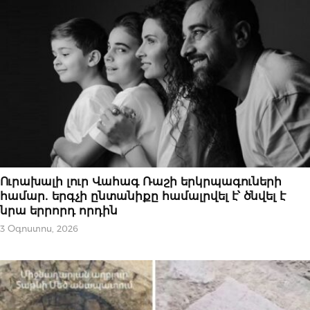
ԵՐԱԺՇՏՈՒԹՅՈՒՆ
Ուրախալի լուր Վահագ Ռաշի երկրպագուների
համար․ երգչի ընտանիքը համալրվել է՝ ծնվել է
նրա երրորդ որդին
3 Օգոստոս, 2026