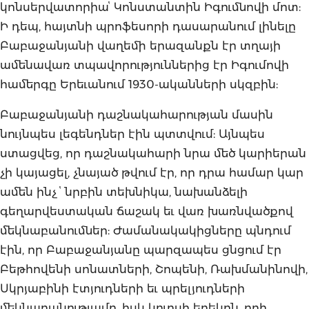
կոնսերվատորիաՙ Կոնստանտին Իգումնովի մոտ:
Ի դեպ, հայտնի պրոֆեսորի դասարանում լինելը
Բաբաջանյանի վաղեմի երազանքն էր տղայի
ամենավառ տպավորություններից էր Իգումովի
համերգը Երեւանում 1930-ականների սկզբին:
Բաբաջանյանի դաշնակահարության մասին
նույնպես լեգենդներ էին պտտվում: Այնպես
ստացվեց, որ դաշնակահարի նրա մեծ կարիերան
չի կայացել, չնայած թվում էր, որ դրա համար կար
ամեն ինչ ՙ նրբին տեխնիկա, նախանձելի
գեղարվեստական ճաշակ եւ վառ խառնվածքով
մեկնաբանումներ: Ժամանակակիցները պնդում
էին, որ Բաբաջանյանը պարզապես ցնցում էր
Բեթհովենի սոնատների, Շոպենի, Ռախմանինովի,
Սկրյաբինի էտյուդների եւ պրելյուդների
մեկնաբանությամբ, իսկ կուրսի երեկոն, որի