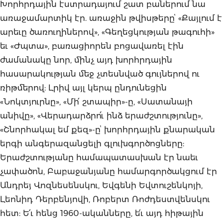
Խորհրդային էստրադայում շատ բաներում նա
առաջամարտիկ էր. առաջին թվիսթերըՙ «Քայլում է
արեւը ծառուղիներով», «Գեղեցկության թագուհի»
եւ «Ժպտա», բառացիորեն բոցավառել էին
ժամանակը նոր, մինչ այդ խորհրդային
հասարակության մեջ չտեսնված գույներով ու
ռիթմերով: Լրիվ այլ կերպ ընդունեցին
«Նոկտյուրնը», «Մի՛ շտապիր»-ը, «Սատանայի
անիվը», «Վերադարձրո՛ւ ինձ երաժշտությունը»,
«Շնորհակալ եմ քեզ»-ըՙ խորհրդային քնարական
երգի անգերազանցելի գլուխգործոցները:
Երաժշտությանը համապատասխան էր նաեւ
չափածոն, Բաբաջանյանը համարգործակցում էր
Անդրեյ Վոզնեսենսկու, Եվգենի Եվտուշենկոյի,
Լեոնիդ Դերբենյովի, Ռոբերտ Ռոժդեստվենսկու
հետ: Ե՛ւ հենց 1960-ականները, ե՛ւ այդ հիթային