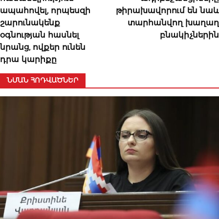
ապահովել, որպեսզի
թիրախավորում են նաև
շարունակենք
տարհանվող խաղաղ
օգնության հասնել
բնակիչներին
նրանց, ովքեր ունեն
դրա կարիքը
ՆՄԱՆ ՀՈԴՎԱԾՆԵՐ