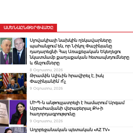
ԱՄԵՆԱԸՆԹԵՐՑՎԱԾԸ
Սլովակիայի նախկին ղեկավարները
պահանջում են, որ Նիկոլ Փաշինյանը
դադարեցնի Հայ Առաքելական Եկեղեցու
նկատմամբ քաղաքական հետապնդումները
և ճնշումները
8 Օգոստոս, 2026
Թրամփն Ալիևին հրավիրել է, իսկ
Փաշինյանին՝ ո՞չ
9 Օգոստոս, 2026
ՄԻՊ–ն անթույլատրելի է համարում Արգամ
Աբրահամյանի վերաբերյալ ՔԿ–ի
հաղորդագրությունը
9 Օգոստոս, 2026
Ադրբեջանական պետական «AZ TV»