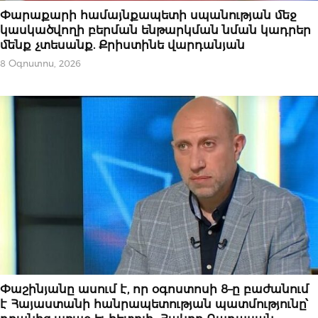
ՀՐԱՊԱՐԱԿԱԽՈՍՈՒԹՅՈՒՆ
Փարաքարի համայնքապետի սպանության մեջ
կասկածվողի բերման ենթարկման նման կադրեր
մենք չտեսանք. Քրիստինե վարդանյան
8 Օգոստոս, 2026
ԿԱՐԵՎՈՐԸ
Փաշինյանը ասում է, որ օգոստոսի 8–ը բաժանում
է Հայաստանի հանրապետության պատմությունը՝