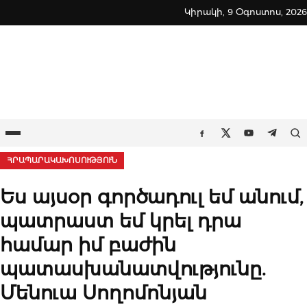
Skip
Կիրակի, 9 Օգոստոս, 2026
to
content
Ընտրացանկ
Որ
Facebook
Twitter
Youtube
Teleg
ՀՐԱՊԱՐԱԿԱԽՈՍՈՒԹՅՈՒՆ
Ես այսօր գործադուլ եմ անում,
պատրաստ եմ կրել դրա
համար իմ բաժին
պատասխանատվությունը.
Մենուա Սողոմոնյան