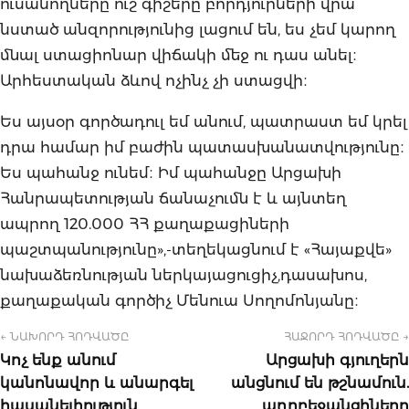
ուսանողները ուշ գիշերը բորդյուրների վրա
նստած անզորությունից լացում են, ես չեմ կարող
մնալ ստացիոնար վիճակի մեջ ու դաս անել։
Արհեստական ձևով ոչինչ չի ստացվի։
Ես այսօր գործադուլ եմ անում, պատրաստ եմ կրել
դրա համար իմ բաժին պատասխանատվությունը։
Ես պահանջ ունեմ։ Իմ պահանջը Արցախի
Հանրապետության ճանաչումն է և այնտեղ
ապրող 120.000 ՀՀ քաղաքացիների
պաշտպանությունը»,-տեղեկացնում է «Հայաքվե»
նախաձեռնության ներկայացուցիչ,դասախոս,
քաղաքական գործիչ Մենուա Սողոմոնյանը։
← ՆԱԽՈՐԴ ՀՈԴՎԱԾԸ
ՀԱՋՈՐԴ ՀՈԴՎԱԾԸ →
Կոչ ենք անում
Արցախի գյուղերն
կանոնավոր և անարգել
անցնում են թշնամուն.
հասանելիություն
ադրբեջանցիները