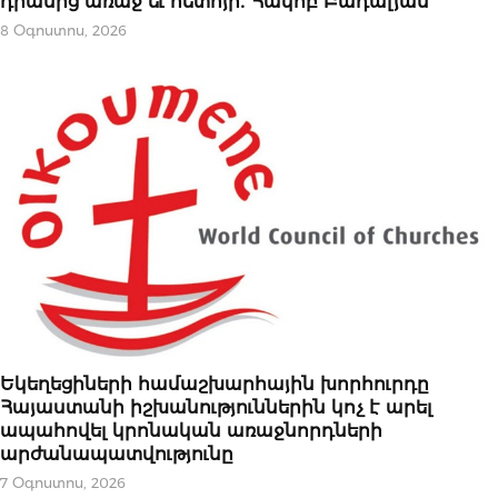
դրանից առաջ եւ հետոյի․ Հակոբ Բադալյան
8 Օգոստոս, 2026
ՀՐԱՊԱՐԱԿԱԽՈՍՈՒԹՅՈՒՆ
Եկեղեցիների համաշխարհային խորհուրդը
Հայաստանի իշխանություններին կոչ է արել
ապահովել կրոնական առաջնորդների
արժանապատվությունը
7 Օգոստոս, 2026