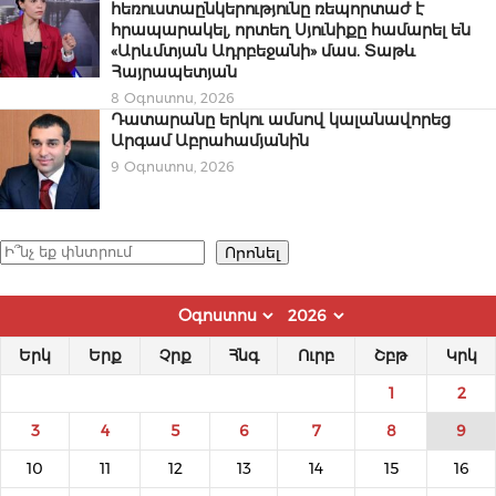
հեռուստաընկերությունը ռեպորտաժ է
հրապարակել, որտեղ Սյունիքը համարել են
«Արևմտյան Ադրբեջանի» մաս. Տաթև
Հայրապետյան
8 Օգոստոս, 2026
Դատարանը երկու ամսով կալանավորեց
Արգամ Աբրահամյանին
9 Օգոստոս, 2026
Որոնել
Որոնել
Երկ
Երք
Չրք
Հնգ
Ուրբ
Շբթ
Կրկ
1
2
3
4
5
6
7
8
9
10
11
12
13
14
15
16