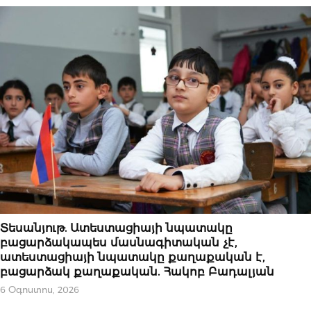
ՀՐԱՊԱՐԱԿԱԽՈՍՈՒԹՅՈՒՆ
Տեսանյութ. Ատեստացիայի նպատակը
բացարձակապես մասնագիտական չէ,
ատեստացիայի նպատակը քաղաքական է,
բացարձակ քաղաքական. Հակոբ Բադալյան
6 Օգոստոս, 2026