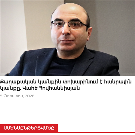
ԿԱՐԵՎՈՐԸ
Քաղաքական կյանքին փոխարինում է հանրային
կյանքը. Վահե Հովհաննիսյան
5 Օգոստոս, 2026
ԱՄԵՆԱԸՆԹԵՐՑՎԱԾԸ