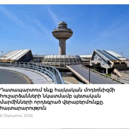
ՀՐԱՊԱՐԱԿԱԽՈՍՈՒԹՅՈՒՆ
Դատապարտում ենք հայկական մոդեռնիզմի
հուշարձանների նկատմամբ պետական
մարմինների որդեգրած վերաբերմունքը.
հայտարարություն
6 Օգոստոս, 2026