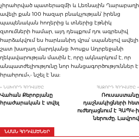
չհրահրված պատերազմի և Լեռնային Ղարաբաղի
ավելի քան 100 հազար բնակչության՝ իրենց
պապենական հողերից և տներից էթնիկ
զտումների համար, այդ դեպքում դու ագրեսիվ
հարձակվում ես հարևանիդ վրա՝ սպանելով ավելի
շատ խաղաղ մարդկանց: Խոսքս Ադրբեջանի
ղեկավարության մասին է, որը ակնարկում է, որ
անպատժելիությունը նոր հանցագործություններ է
հրահրում»,- նշել է նա:
← ՆԱԽՈՐԴ ՀՈԴՎԱԾԸ
ՀԱՋՈՐԴ ՀՈԴՎԱԾԸ →
Վահան Քերոբյանը
Ռուսաստանը
հրաժարական է տվել
դաշնակիցների հետ
ուժեղացնում է ՀԱՊԿ-ի
ներուժը. Լավրով
ՆՄԱՆ ՀՈԴՎԱԾՆԵՐ