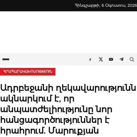
Skip
Հինգշաբթի, 6 Օգոստոս, 2026
to
content
Ընտրացանկ
Որ
Facebook
Twitter
Youtube
Teleg
ՀՐԱՊԱՐԱԿԱԽՈՍՈՒԹՅՈՒՆ
Ադրբեջանի ղեկավարությունն
ակնարկում է, որ
անպատժելիությունը նոր
հանցագործություններ է
հրահրում. Մարուքյան