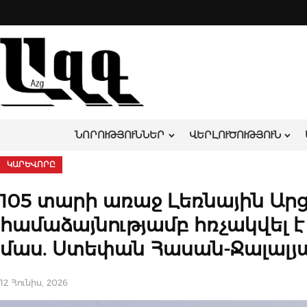
Skip
to
content
ՆՈՐՈՒԹՅՈՒՆՆԵՐ
ՎԵՐԼՈՒԾՈՒԹՅՈՒՆ
ԿԱՐԵՎՈՐԸ
105 տարի առաջ Լեռնային Ա
համաձայնությամբ հռչակվել
մաս. Ստեփան Հասան-Ջալալյ
12 Հունիս, 2026