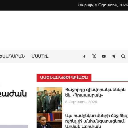
Շաբաթ, 8 Օգոստոս, 2026
ԵՍԱԴԱՐԱՆ
ՄԱՄՈՒԼ
Որ
Facebook
Twitter
Youtube
Teleg
ԱՄԵՆԱԸՆԹԵՐՑՎԱԾԸ
ի
Հաջորդը զինվորականներն
նբաժան
են․ «Հրապարակ»
8 Օգոստոս, 2026
Այս համընկնումների մեջ ձեզ
ոչինչ չի՞ անհանգստացնում.
Արման Աբովյան