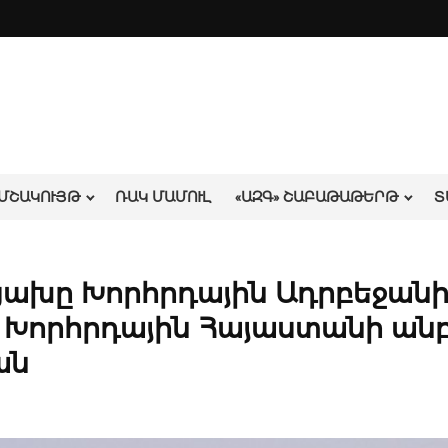
ՄՇԱԿՈՒՅԹ
ՌԱԿ ՄԱՄՈՒԼ
«ԱԶԳ» ՇԱԲԱԹԱԹԵՐԹ
Տ
րցախը Խորհրդային Ադրբեջան
 է Խորհրդային Հայաստանի ա
ան