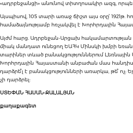
«ադրբեջանցի» անունով տիտղոսակիր ազգ, որպեսզ
Այսպիսով, 105 տարի առաջ ճիշտ այս օրը՝ 1921թ. 
համաձայնությամբ հռչակվել է Խորհրդային Հայ
Այժմ հարց. Ադրբեջան-Արցախ հակամարտության
միակ մանդատ ունեցող ԵԱՀԿ Մինսկի խմբի եռա
տարիներ տևած բանակցություններում Լեռնային
Խորհրդային Հայաստանի անբաժան մաս հանդիս
դարձրե՞լ է բանակցությունների առարկա, թե՞ ոչ: Եթ
չի դարձրել:
ՍՏԵՓԱՆ ՀԱՍԱՆ-ՋԱԼԱԼՅԱՆ
քաղաքագետ