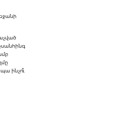
բեջանի
աչված
քսանհինգ
ամբ
ղմը
պա ինչո՞ւ