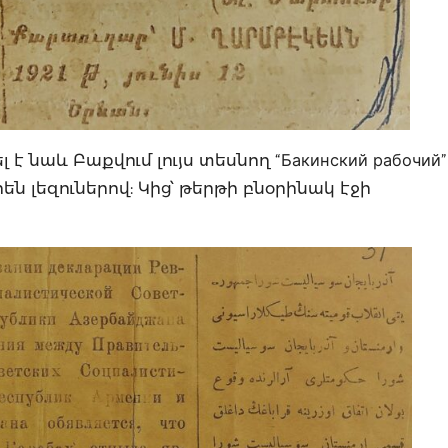
է նաև Բաքվում լույս տեսնող “Бакинский рабочий”
րեն լեզուներով: Կից՝ թերթի բնօրինակ էջի