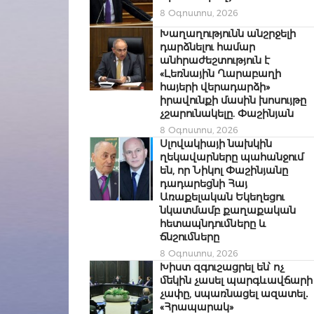
8 Օգոստոս, 2026
Խաղաղությունն անշրջելի
դարձնելու համար
անհրաժեշտություն է
«Լեռնային Ղարաբաղի
հայերի վերադարձի»
իրավունքի մասին խոսույթը
չշարունակելը. Փաշինյան
8 Օգոստոս, 2026
Սլովակիայի նախկին
ղեկավարները պահանջում
են, որ Նիկոլ Փաշինյանը
դադարեցնի Հայ
Առաքելական Եկեղեցու
նկատմամբ քաղաքական
հետապնդումները և
ճնշումները
8 Օգոստոս, 2026
Խիստ զգուշացրել են՝ ոչ
մեկին չասել պարգևավճարի
չափը, սպառնացել ազատել․
«Հրապարակ»