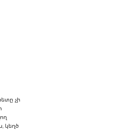
րետը չի
ի
վող
, կեղծ