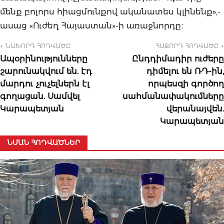
մենք բոլորս հիացմունքով ականատես կլինենք»,-
ասաց «Ուժեղ Հայաստան»-ի առաջնորդը։
← ՆԱԽՈՐԴ ՀՈԴՎԱԾԸ
ՀԱՋՈՐԴ ՀՈԴՎԱԾԸ →
Ապօրինությունները
Ընդդիմադիր ուժերը
շարունակվում են. էդ
դիմելու են ՌԴ-ին,
մարդու չուչելներն էլ
որպեսզի գործող
գողացան. Սամվել
սահմանափակումները
Կարապետյան
վերանայվեն.
Կարապետյան
ՆՄԱՆ ՀՈԴՎԱԾՆԵՐ