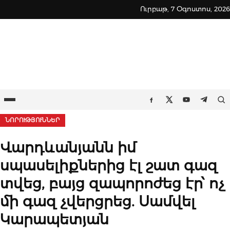
Skip
Ուրբաթ, 7 Օգոստոս, 2026
to
content
Ընտրացանկ
Որ
Facebook
Twitter
Youtube
Teleg
ՆՈՐՈՒԹՅՈՒՆՆԵՐ
Վարդևանյանն իմ
սպասելիքներից էլ շատ գազ
տվեց, բայց զապորոժեց էր՝ ոչ
մի գազ չվերցրեց. Սամվել
Կարապետյան