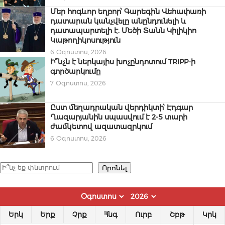
Մեր հոգևոր եղբոր՝ Գարեգին Վեհափառի
դատարան կանչվելը անընդունելի և
դատապարտելի է. Մեծի Տանն Կիլիկիո
Կաթողիկոսություն
6 Օգոստոս, 2026
Ի՞նչն է ներկայիս խոչընդոտում TRIPP-ի
գործարկումը
7 Օգոստոս, 2026
Ըստ մեղադրական վերդիկտի՝ Էդգար
Ղազարյանին սպասվում է 2-5 տարի
ժամկետով ազատազրկում
6 Օգոստոս, 2026
Որոնել
Որոնել
Երկ
Երք
Չրք
Հնգ
Ուրբ
Շբթ
Կրկ