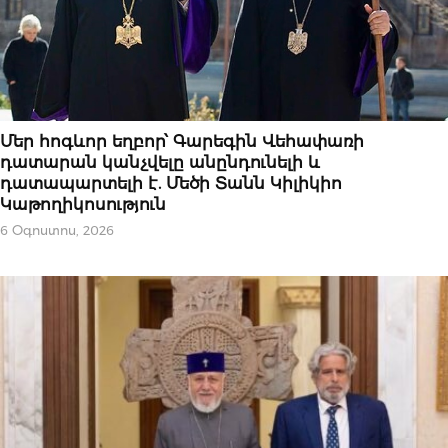
ԿԱՐԵՎՈՐԸ
Մեր հոգևոր եղբոր՝ Գարեգին Վեհափառի
դատարան կանչվելը անընդունելի և
դատապարտելի է. Մեծի Տանն Կիլիկիո
Կաթողիկոսություն
6 Օգոստոս, 2026