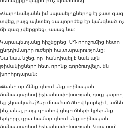
հետաքրքրվեցին՝ ի՞նչ պատահեց։
«Վարդևանյանն իմ սպասելիքներից էլ շատ գազ
տվեց, բայց այնտեղ զապորոժեց էր կանգնած. ոչ
մի գազ չվերցրեց»,-ասաց նա։
Կարապետյանը հիշեցրեց ՍԴ որոշումից հետո
ընդդիմադիր ուժերի հայտարարությունը։
Նա նաև նշեց, որ հանդիպել է նաև այն
թիմակիցների հետ, որոնք գործուղվելու են
խորհրդարան։
«Քանի որ մենք գնում ենք օրինական
ճանապարհով իշխանափոխության, դուք կարող
եք չկասկածել՝ձեր մտածած ձևով կարելի է ամեն
ինչ անել, բայց դրանով ցնցումների կբերենք
երկիրը, դրա համար գնում ենք օրինական
ճանապարհով իշխանափոխության։ Կգա օրը՝