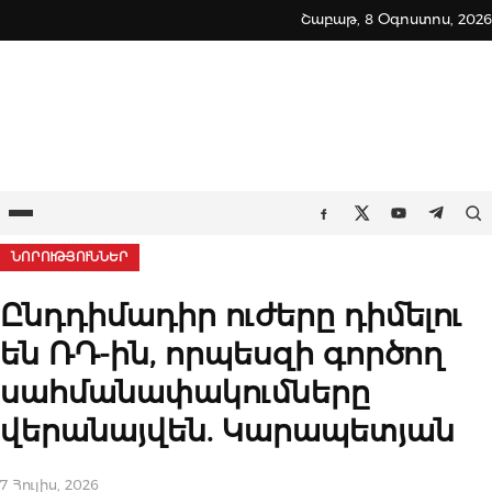
Skip
Շաբաթ, 8 Օգոստոս, 2026
to
content
Ընտրացանկ
Որ
Facebook
Twitter
Youtube
Teleg
ՆՈՐՈՒԹՅՈՒՆՆԵՐ
Ընդդիմադիր ուժերը դիմելու
են ՌԴ-ին, որպեսզի գործող
սահմանափակումները
վերանայվեն. Կարապետյան
7 Հուլիս, 2026