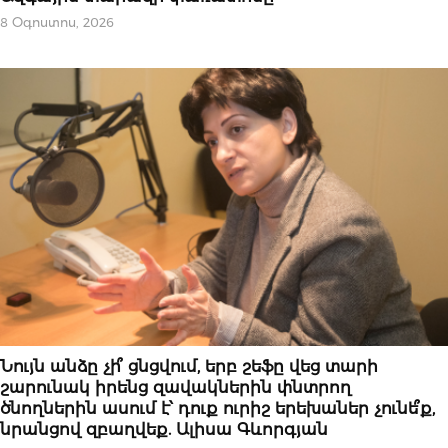
8 Օգոստոս, 2026
ԿԱՐԵՎՈՐԸ
Նույն անձը չի՞ ցնցվում, երբ շեֆը վեց տարի
շարունակ իրենց զավակներին փնտրող
ծնողներին ասում է՝ դուք ուրիշ երեխաներ չունե՞ք,
նրանցով զբաղվեք. Ալիսա Գևորգյան