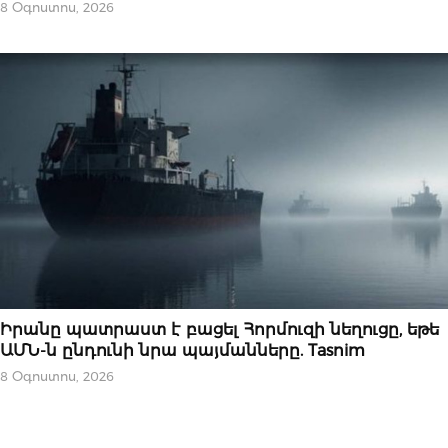
8 Օգոստոս, 2026
ՆՈՐՈՒԹՅՈՒՆՆԵՐ
Իրանը պատրաստ է բացել Հորմուզի նեղուցը, եթե
ԱՄՆ-ն ընդունի նրա պայմանները. Tasnim
8 Օգոստոս, 2026