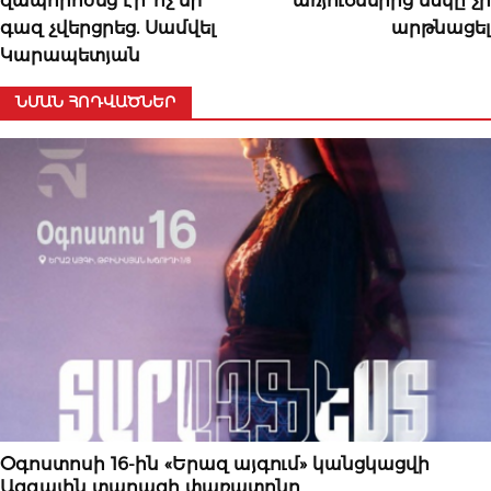
զապորոժեց էր՝ ոչ մի
առյուծներից մեկը չի
գազ չվերցրեց. Սամվել
արթնացել
Կարապետյան
ՆՄԱՆ ՀՈԴՎԱԾՆԵՐ
ՄՇԱԿՈՒԹԱՅԻՆ
Օգոստոսի 16-ին «Երազ այգում» կանցկացվի
Ազգային տարազի փառատոնը