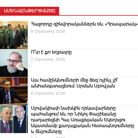
ԱՄԵՆԱԸՆԹԵՐՑՎԱԾԸ
Հաջորդը զինվորականներն են․ «Հրապարակ»
8 Օգոստոս, 2026
Ո՞ւր է քո եղբայրը
7 Օգոստոս, 2026
Այս համընկնումների մեջ ձեզ ոչինչ չի՞
անհանգստացնում. Արման Աբովյան
8 Օգոստոս, 2026
Սլովակիայի նախկին ղեկավարները
պահանջում են, որ Նիկոլ Փաշինյանը
դադարեցնի Հայ Առաքելական Եկեղեցու
նկատմամբ քաղաքական հետապնդումները
և ճնշումները